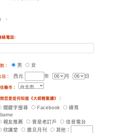
）．
聯絡電話:
男
女
別：
西元
年
月
日
生日：
住縣市：
問您是從何知道《大師輕鬆讀》：
關鍵字搜尋
Facebook
緯育
ibame
親友推薦
曾是老訂戶
佳音電台
欣講堂
震旦月刊
其他：