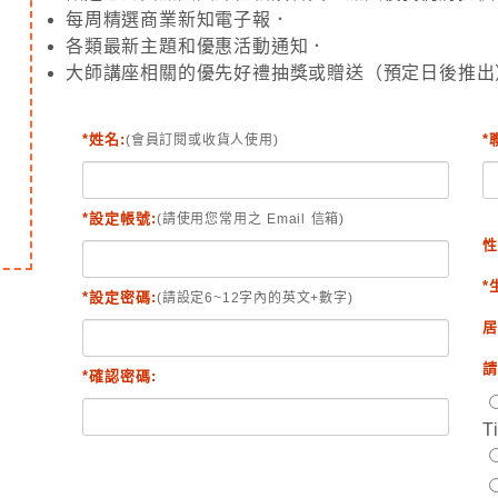
每周精選商業新知電子報．
各類最新主題和優惠活動通知．
大師講座相關的優先好禮抽獎或贈送（預定日後推出
*姓名:
*
(會員訂閱或收貨人使用)
*設定帳號:
(請使用您常用之 Email 信箱)
性
*
*設定密碼:
(請設定6~12字內的英文+數字)
居
請
*確認密碼:
T