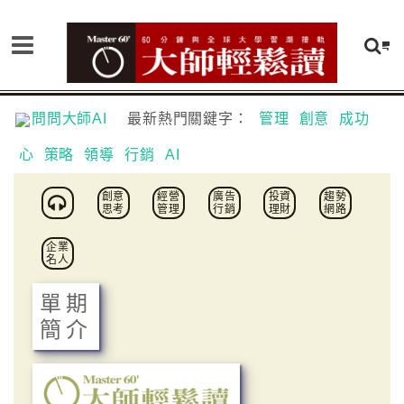
問問大師AI
最新熱門關鍵字：
管理
創意
成功
心
策略
領導
行銷
AI
創意
經營
廣告
投資
趨勢
思考
管理
行銷
理財
網路
企業
名人
單期
簡介