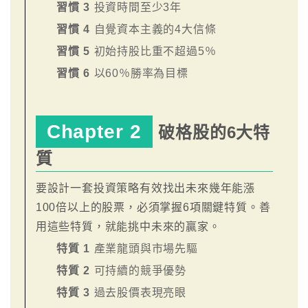
習慣 3
投資時間至少3年
習慣 4
自覺資本主義的4大信條
習慣 5
初始持股比重不超過5％
習慣 6
以60％勝率為目標
Chapter 2
破格股的6大特
質
要設計一套投資策略有效找出未來幾年能漲
100倍以上的股票，必須掌握6項關鍵特質。善
用這些特質，就能挑中未來的贏家。
特質 1
產業龍頭與市場先驅
特質 2
可持續的競爭優勢
特質 3
過去股價表現亮眼