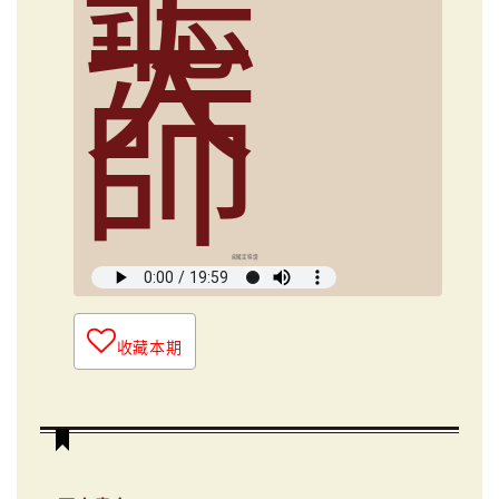
聽
大
師
俞國定導讀
收藏本期