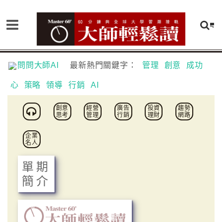
問問大師AI
最新熱門關鍵字：
管理
創意
成功
心
策略
領導
行銷
AI
創意
經營
廣告
投資
趨勢
思考
管理
行銷
理財
網路
企業
名人
單期
簡介