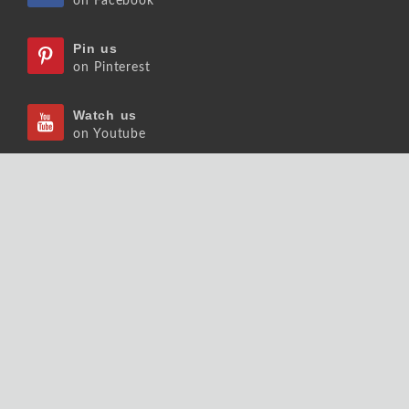
on Facebook
Pin us
on Pinterest
Watch us
on Youtube
Listen us
on Podcast
Follow us
on Slideshare
Copyrights © 2026 大師輕鬆讀股份有限公司 版權