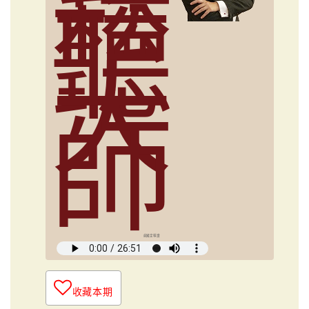
鬆
聽
大
師
俞國定導讀
收藏本期