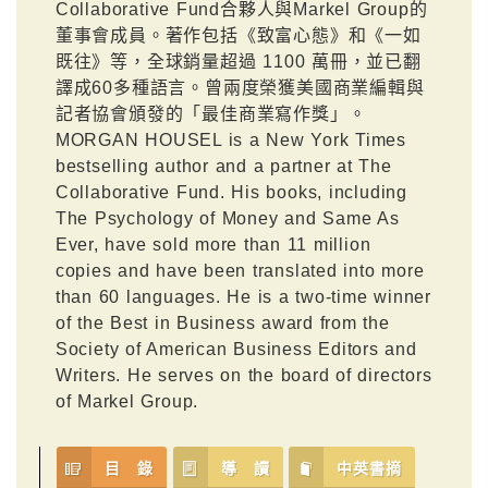
Collaborative Fund合夥人與Markel Group的
董事會成員。著作包括《致富心態》和《一如
既往》等，全球銷量超過 1100 萬冊，並已翻
譯成60多種語言。曾兩度榮獲美國商業編輯與
記者協會頒發的「最佳商業寫作獎」。
MORGAN HOUSEL is a New York Times
bestselling author and a partner at The
Collaborative Fund. His books, including
The Psychology of Money and Same As
Ever, have sold more than 11 million
copies and have been translated into more
than 60 languages. He is a two-time winner
of the Best in Business award from the
Society of American Business Editors and
Writers. He serves on the board of directors
of Markel Group.
目 錄
導 讀
中英書摘