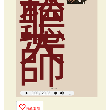
鬆
聽
大
師
俞國定導讀
收藏本期