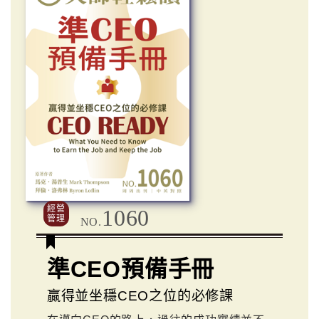
經營
1060
管理
NO.
準CEO預備手冊
贏得並坐穩CEO之位的必修課