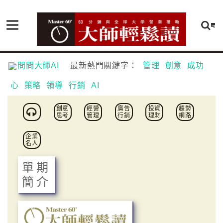
問問大師AI
最新熱門關鍵字：
管理
創意
成功
心
策略
領導
行銷
AI
創意
經營
廣告
投資
趨勢
思考
管理
行銷
理財
網路
企業
名人
單期
簡介