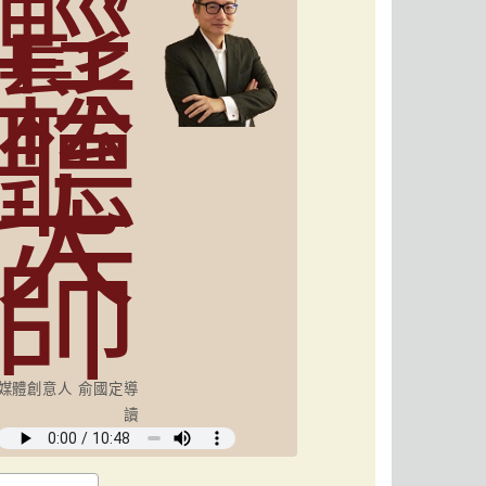
輕
鬆
聽
大
師
媒體創意人 俞國定導
讀