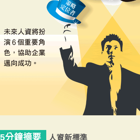
5分鐘摘要
人資新標準