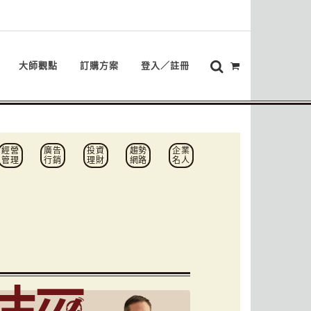
大師觀點
訂購方案
登入／註冊
經營
廣告
投資
趨勢
企業
管理
行銷
理財
網路
名人