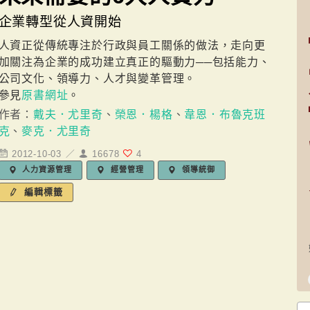
企業轉型從人資開始
人資正從傳統專注於行政與員工關係的做法，走向更
加關注為企業的成功建立真正的驅動力──包括能力、
公司文化、領導力、人才與變革管理。
參見
原書網址
。
作者：
戴夫．尤里奇
、
榮恩．楊格
、
韋恩．布魯克班
克
、
麥克．尤里奇
2012-10-03 ／
16678
4
人力資源管理
經營管理
領導統御
編輯標籤