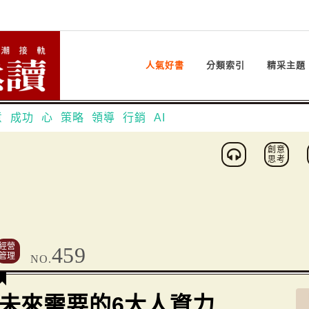
人氣好書
分類索引
精采主題
意
成功
心
策略
領導
行銷
AI
創意
思考
經營
459
管理
NO.
未來需要的6大人資力