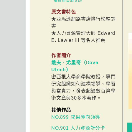
購買原書原文版
原文書特色
★亞馬遜網路書店排行榜暢銷
書
★人力資源管理大師 Edward
E. Lawler III 等名人推薦
作者簡介
戴夫．尤里奇（Dave
Ulrich）
密西根大學商學院教授，專門
研究組織如何建構領導、學習
與當責力，發表超過數百篇學
術文章與30多本著作。
其他作品
NO.899 成果導向領導
NO.901 人力資源計分卡