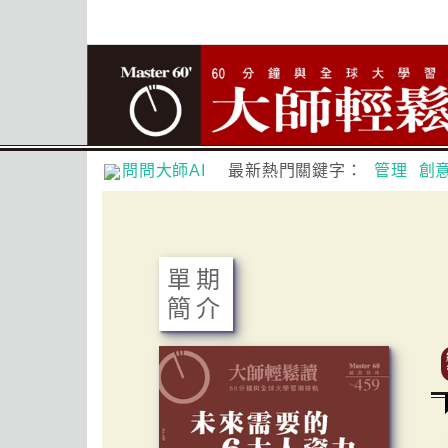
問問大師AI
最新熱門關鍵字：
管理
創
單期
簡介