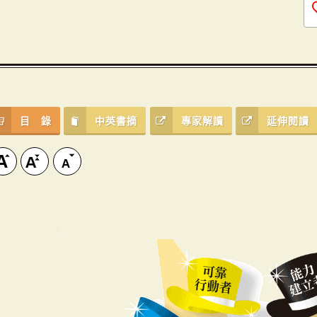
目 錄
中英書摘
專家解讀
延伸閱讀