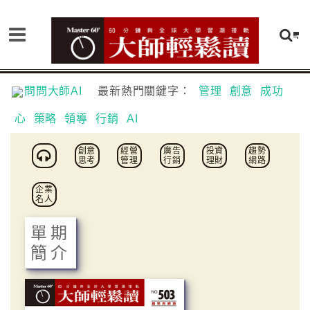
問問大師AI
最新熱門關鍵字：
管理
創意
成功
心
策略
領導
行銷
AI
創意
經營
廣告
投資
趨勢
思考
管理
行銷
理財
網路
企業
名人
單期
簡介