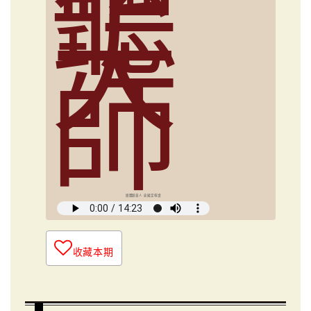
聽
大
師
媒體創意人 俞國定導讀
收藏本期