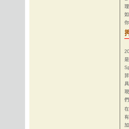
2
是
S
菲
具
有