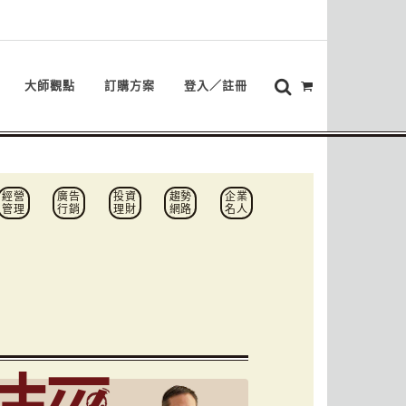
大師觀點
訂購方案
登入／註冊
經營
廣告
投資
趨勢
企業
管理
行銷
理財
網路
名人