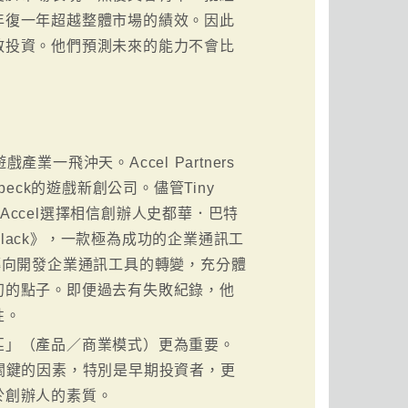
年復一年超越整體市場的績效。因此
散投資。他們預測未來的能力不會比
。
戲產業一飛沖天。Accel Partners
peck的遊戲新創公司。儘管Tiny
，Accel選擇相信創辦人史都華．巴特
ack》，一款極為成功的企業通訊工
遊戲轉向開發企業通訊工具的轉變，充分體
初的點子。即便過去有失敗紀錄，他
性。
匹」（產品／商業模式）更為重要。
關鍵的因素，特別是早期投資者，更
於創辦人的素質。