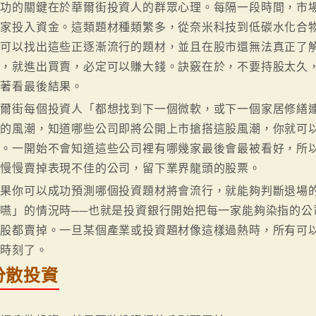
成功的關鍵在於華爾街投資人的群眾心理。每隔一段時間，市
大家投入資金。這類題材種類繁多，從奈米科技到低碳水化合
你可以找出這些正逐漸流行的題材，並且在股市還無法真正了
前，就進出買賣，必定可以賺大錢。訣竅在於，不要持股太久
等著看最後結果。
爾街每個投資人「都想找到下一個微軟，或下一個家居修繕連鎖店
前的風潮，知道哪些公司即將公開上市搶搭這股風潮，你就可
票。一開始不會知道這些公司裡有哪幾家最後會最被看好，所
後慢慢賣掉表現不佳的公司，留下業界龍頭的股票。
如果你可以成功預測哪個投資題材將會流行，就能夠判斷退場
虎嚥」的情況時──也就是投資銀行開始把每一家能夠染指的公
持股都賣掉。一旦某個產業或投資題材像這樣過熱時，所有可
場時刻了。
分散投資