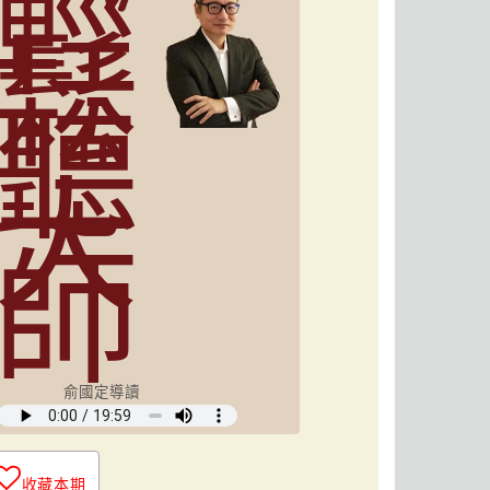
輕
鬆
聽
大
師
俞國定導讀
收藏本期