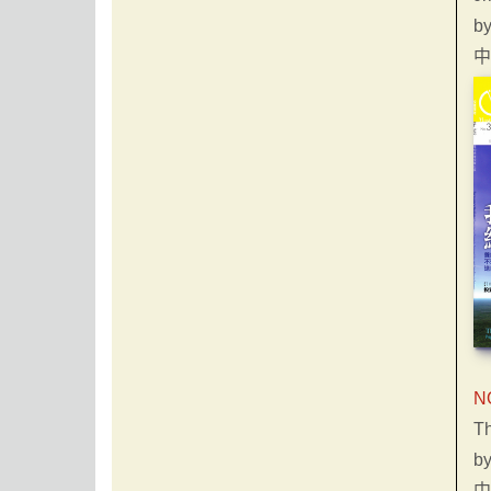
b
中
N
Th
b
中