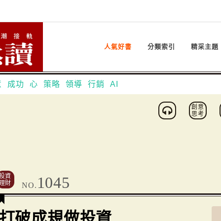
人氣好書
分類索引
精采主題
意
成功
心
策略
領導
行銷
AI
創意
思考
投資
1045
理財
NO.
打破成規做投資