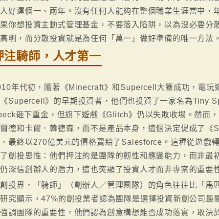
理人好運個一、兩年。沒有任何人能夠在整個職業生涯當中，
如果你想投資主動式管理基金，不要落入陷阱，以為沒必要分
你高明，而分散投資就是為任何「萬一」做好準備的唯一方法
押注騎師，人才第一
010年代初，隨著《Minecraft》和Supercell大獲成功，電玩遊
《Supercell》的早期投資者，他們也投資了一家名為Tiny S
peck砸下重金，但旗下遊戲《Glitch》仍以失敗收場。然而
爾德和卡爾．韓德森，而不是產品本身，這個決定促成了《Sl
，最終以270億美元的價格賣給了Salesforce。這種從
現了創投思惟：他們押注的是團隊的韌性和應變能力，而非最
們仍深信創辦人的潛力，這也突顯了投資人才而非專案的重要
在創投界，「騎師」（創辦人／管理團隊）的角色往往比「馬
研究顯示，47%的創投業者認為團隊是選擇投資新創公司最
加強調團隊的重要性，他們認為創意構想能否成功落實，取決