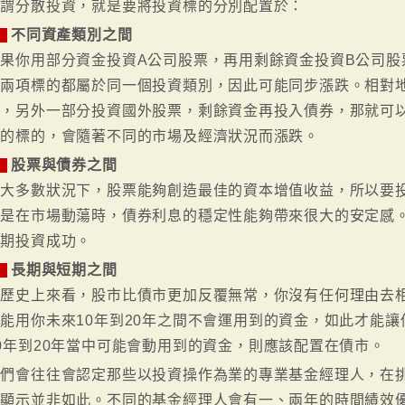
所謂分散投資，就是要將投資標的分別配置於：
不同資產類別之間
1
如果你用部分資金投資A公司股票，再用剩餘資金投資B公司股
這兩項標的都屬於同一個投資類別，因此可能同步漲跌。相對
票，另外一部分投資國外股票，剩餘資金再投入債券，那就可
別的標的，會隨著不同的市場及經濟狀況而漲跌。
股票與債券之間
2
在大多數狀況下，股票能夠創造最佳的資本增值收益，所以要
但是在市場動蕩時，債券利息的穩定性能夠帶來很大的安定感
長期投資成功。
長期與短期之間
3
從歷史上來看，股市比債市更加反覆無常，你沒有任何理由去
能用你未來10年到20年之間不會運用到的資金，如此才能
0年到20年當中可能會動用到的資金，則應該配置在債市。
我們會往往會認定那些以投資操作為業的專業基金經理人，在
卻顯示並非如此。不同的基金經理人會有一、兩年的時間績效