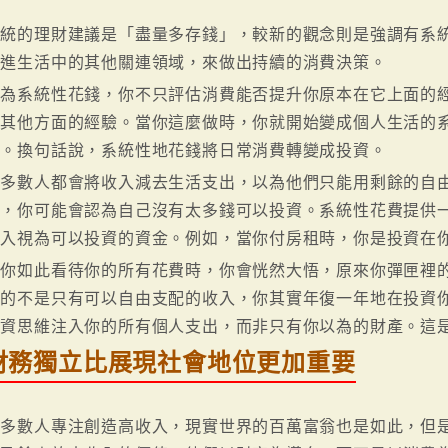
傳統的理財建議是「盡量多存錢」，較新的觀念則是強調有系統
增進生活中的其他關連領域，來做出持續的消費決策。
因為系統性花錢，你不只評估消費能否提升你原本在它上面的
響其他方面的經驗。當你這麼做時，你就開始變成個人生活的
考。換句話說，系統性地花錢將日常消費轉變成投資。
大多數人都會將收入減去生活支出，以為他們只能用剩餘的自
想，你可能會認為自己沒有太多錢可以投資。系統性花費提供
收入視為可以投資的資金。例如，當你付房租時，你是投資在
當你如此看待你的所有花費時，你會恍然大悟，原來你彈匣裡
資的不是只有可以自由支配的收入，你其實年復一年地在投資
投資思維注入你的所有個人支出，而非只有你以為的財產。這
財務獨立比展現社會地位更加重要
大多數人專注創造高收入，現實世界的百萬富翁也是如此，但