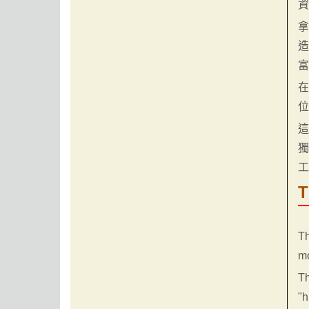
T
Th
mo
Th
"h