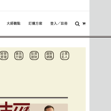
大師觀點
訂購方案
登入／註冊
經營
廣告
投資
趨勢
企業
管理
行銷
理財
網路
名人