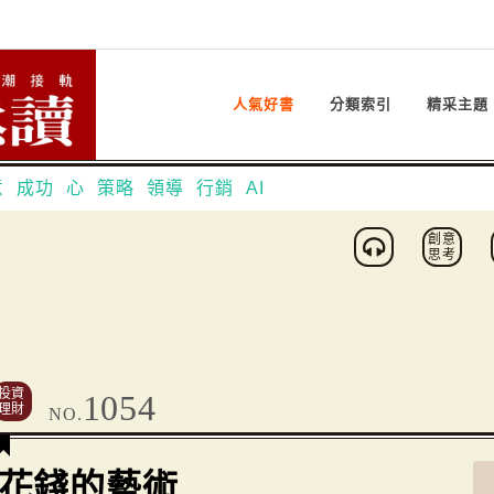
人氣好書
分類索引
精采主題
意
成功
心
策略
領導
行銷
AI
創意
思考
投資
1054
理財
NO.
花錢的藝術