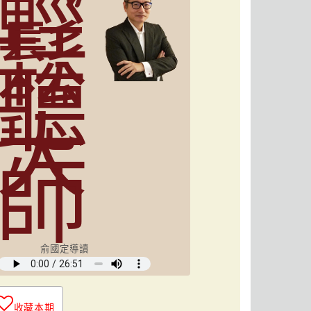
輕
鬆
聽
大
師
俞國定導讀
收藏本期