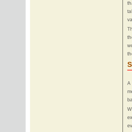
th
t
va
Th
th
wo
th
S
A 
m
ba
Wi
ex
ev