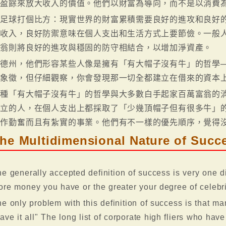
資盈餘來放大收入的價值。他們以財富為導向，而不是以消費
拿足球打個比方：現實世界的財富累積需要良好的進攻和良好
造收入，良好防禦意味在個人支出和生活方式上要節儉。一般
富翁則將良好的進攻與穩固的防守相結合，以增加淨資產。
在德州，他們形容某些人像是擁有「有大帽子沒有牛」的哲學─
位象徵，但仔細觀察，你會發現那一切全都建立在借來的資本
這種「有大帽子沒有牛」的哲學與大多數白手起家百萬富翁的
獨立的人，在個人支出上都採取了「少幾頂帽子但有很多牛」的
工作勤奮而且有紮實的事業。他們有不一樣的優先順序，覺得
he Multidimensional Nature of Succ
e generally accepted definition of success is very one d
re money you have or the greater your degree of celebrit
e only problem with this definition of success is that ma
ave it all" The long list of corporate high fliers who ha