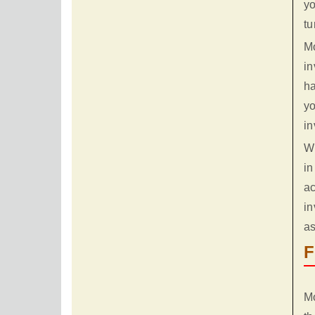
yo
tu
Mo
in
ha
yo
in
Wh
in
ac
in
as
F
Mo