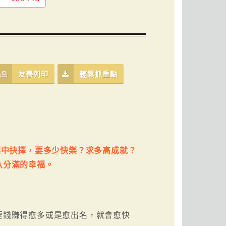
友善列印
輕鬆抓重點
標中抉擇，要多少快樂？求多高成就？
八分滿的幸福。
要錢賺得愈多或是愈出名，就會愈快