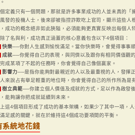
樂。
這個定義只有一個問題，那就是許多事業成功的人並未真的「
氣風發的投機人士，後來卻被指控詐欺吃上官司，顯示這些人
以，成功的概念絕非如此狹隘，必須能夠更真實反映出每個人
排除了名與利，成功真正涵蓋的核心意義包含以下4個項目：
快樂
──你對人生感到愉悅滿足。當你快樂時，會覺得事事
成就
──你覺得自己的表現，與同儕以及跟你有相同價值觀
力完成某項了不起的任務時，你會覺得自己像個贏家。
影響力
──是指你能夠對最親近的人以及最重視的人，發揮
他人來說占有舉足輕重的地位時，你會覺得自己的所作所為是
樹立典範
──你建立個人價值及成就的方式，足以作為啟發
質，能夠讓你把成就延續到未來。
以上這4個項目形成了成功的基本架構，如果少了其中一項，
及滿足感的關鍵，就在於維持這4個成功要項間的平衡。
有系統地花錢