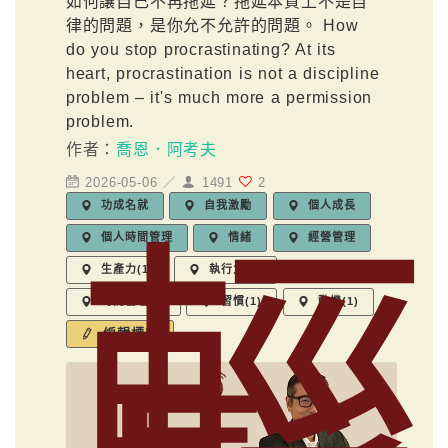
如何讓自己不再拖延？拖延本質上不是自
律的問題，是你允不允許的問題。 How
do you stop procrastinating? At its
heart, procrastination is not a discipline
problem – it's much more a permission
problem.
作者：
喬恩．阿考夫
2026-05-06 ／
1491
2
功成名就
自我激勵
個人成長
輕
個人時間管理
情緒
經營管理
生產力(1)
執行力(1)
時間管理(1)
習慣(1)
動機(1)
編輯標籤