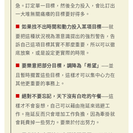
急。訂定單一目標，然後全力投入，會比訂出
一大堆無關痛癢的目標要好得多。
■
如果找不出時間和動力投入某項目標
──就
要把這種狀況視為潛意識提出的強烈警告，告
訴自己這項目標其實不那麼重要，所以可以徹
底放棄，或是設定更實際的時限。
■
要樂意把部分目標，調降為「希望」
──並
且暫時擱置這些目標，這樣才可以集中心力在
其他更重要的事務上。
■
絕對不要忘記，天下沒有白吃的午餐
──這
樣才不會妄想，自己可以藉由拖延來逃避工
作。拖延反而只會增加工作負擔，因為牽掛就
會耗費掉一些努力。要樂於付出努力。