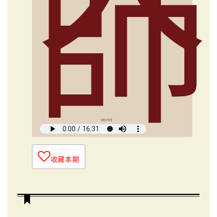
師
俞國定導讀
收藏本期