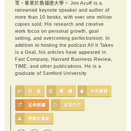
等。畢業於桑福德大學。 Jon Acuff is a
renowned keynote speaker and author of
more than 10 books, with over one million
copies sold. His research and creative
work focus on personal growth, goal
setting, and overcoming perfectionism. In
addition to hosting the podcast All It Takes
is a Goal, his articles have appeared in
Fast Company, Harvard Business Review,
TIME, and other publications. He is a
graduate of Samford University
目 錄
導 讀
中英書摘
延伸閱讀
友善列印
輕鬆抓重點