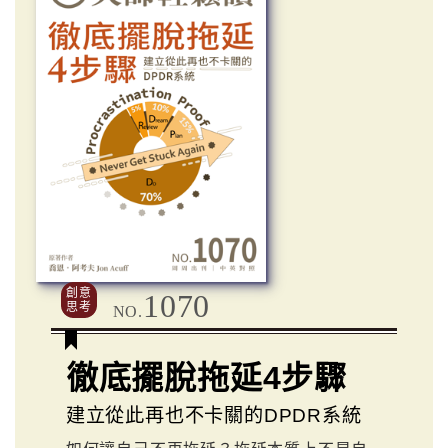
創意
1070
思考
NO.
徹底擺脫拖延4步驟
建立從此再也不卡關的DPDR系統