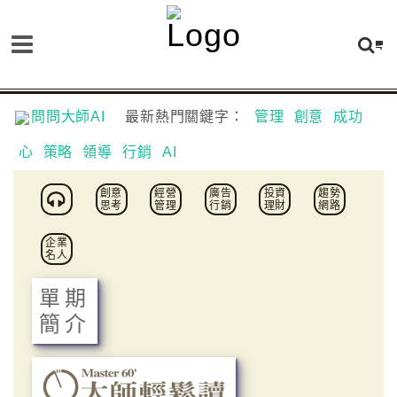
問問大師AI
最新熱門關鍵字：
管理
創意
成功
心
策略
領導
行銷
AI
創意
經營
廣告
投資
趨勢
思考
管理
行銷
理財
網路
企業
名人
單期
簡介