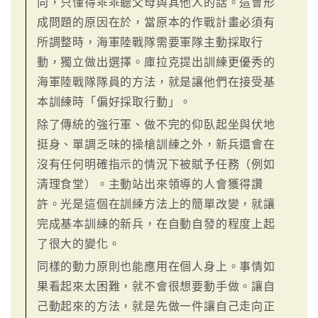
向，只懂得乖乖聽父母與其他人的話。這會形
成問題的原因在於，當原本的作戰計畫必須有
所調整時，海軍陸戰隊需要軍隊主動採取行
動，獨立做出選擇。庫拉克提出訓練更優秀的
海軍陸戰隊隊員的方法，就是讓他們在接受基
本訓練時「偏好採取行動」。
除了傳統的強行軍、做不完的仰臥起坐與伏地
挺身、單調乏味的操槍訓練之外，新兵還會在
沒有任何明確指示的情況下被賦予任務（例如
清理食堂）。主動站出來領導的人會獲得讚
許。光是這個在訓練方法上的簡單改變，就讓
完成基本訓練的新兵，在自動自發的程度上起
了很大的變化。
同樣的動力原則也能應用在個人身上。事情如
果看起來太困難，就不會很想要動手做。讓自
己動起來的方法，就是先做一件讓自己走向正