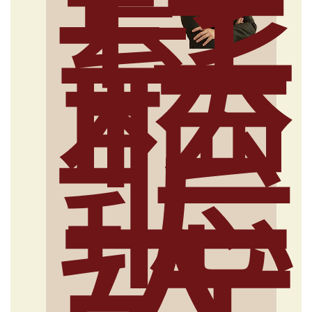
鬆
聽
大