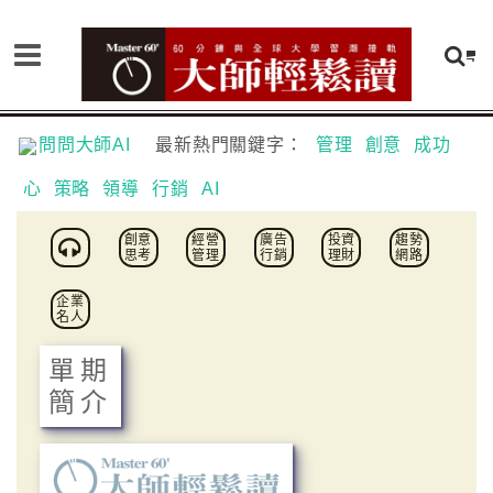
問問大師AI
最新熱門關鍵字：
管理
創意
成功
心
策略
領導
行銷
AI
創意
經營
廣告
投資
趨勢
思考
管理
行銷
理財
網路
企業
名人
單期
簡介