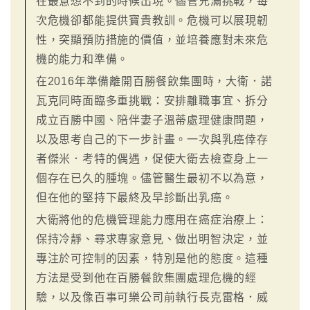
在最意想不到的時候出現。儘管充滿挑戰，每
次危機卻都能提供寶貴教訓。危機可以展現韌
性，突顯預防措施的價值，並培養應對未來危
機的能力和準備。
在2016年準備離開百勝餐飲集團時，大衛．諾
瓦克同時面臨多重挑戰：安排離職事宜、拆分
成立百勝中國、陪伴妻子溫蒂處理健康問題，
以及思考自己的下一步計畫。一次與乳癌倖存
者傑米．考特的偶遇，促使大衛去檢查身上一
個存在已久的腫塊。儘管醫生最初不以為意，
但在他的堅持下最終及早診斷出乳癌。
大衛將他的危機管理能力應用在癌症治療上：
保持冷靜、尋求專家意見、做出明智決定，並
專注於可控制的因素，特別是他的態度。這種
方法是受到他在百勝餐飲集團處理危機的經
驗，以及像百事可樂公司前執行長克雷格．威