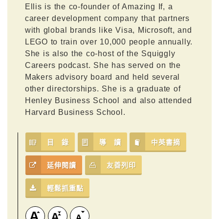
Ellis is the co-founder of Amazing If, a
career development company that partners
with global brands like Visa, Microsoft, and
LEGO to train over 10,000 people annually.
She is also the co-host of the Squiggly
Careers podcast. She has served on the
Makers advisory board and held several
other directorships. She is a graduate of
Henley Business School and also attended
Harvard Business School.
目 錄
導 讀
中英書摘
延伸閱讀
友善列印
輕鬆抓重點