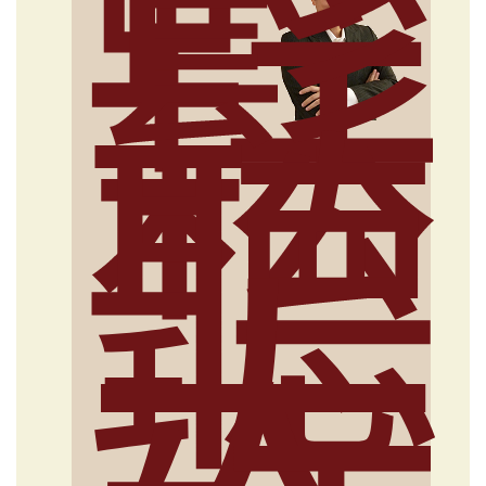
輕
鬆
聽
大