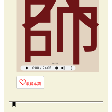
師
俞國定導讀
收藏本期