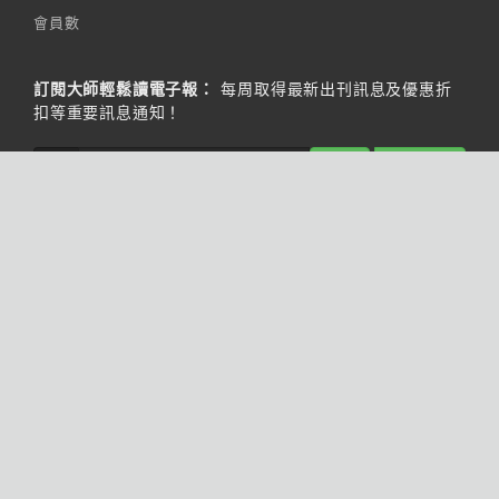
會員數
訂閱大師輕鬆讀電子報：
每周取得最新出刊訊息及優惠折
扣等重要訊息通知！
訂閱
歷史報區
Like us
on Facebook
Pin us
on Pinterest
Watch us
on Youtube
Listen us