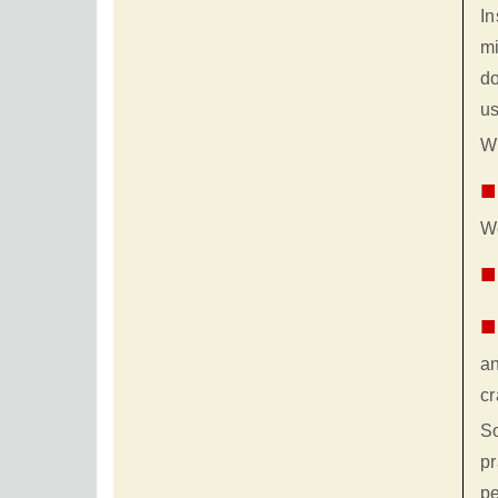
In
mi
do
us
Wh
■
Wo
■
■
an
cr
So
pr
pe