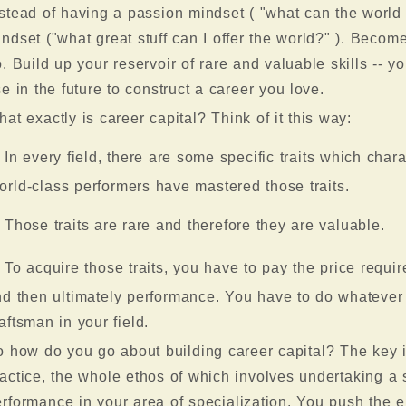
stead of having a passion mindset ( "what can the world 
ndset ("what great stuff can I offer the world?" ). Beco
. Build up your reservoir of rare and valuable skills -- y
e in the future to construct a career you love.
at exactly is career capital? Think of it this way:
In every field, there are some specific traits which char
rld-class performers have mastered those traits.
Those traits are rare and therefore they are valuable.
To acquire those traits, you have to pay the price require
d then ultimately performance. You have to do whatever
aftsman in your field.
 how do you go about building career capital? The key i
actice, the whole ethos of which involves undertaking a
rformance in your area of specialization. You push the 