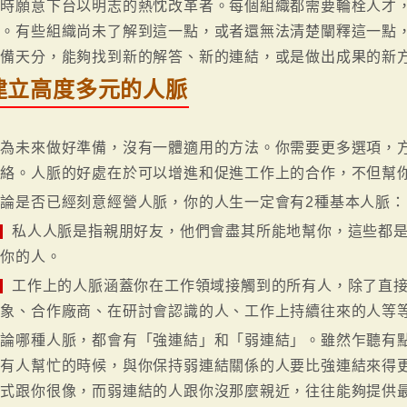
要時願意下台以明志的熱忱改革者。每個組織都需要輪栓人才
為。有些組織尚未了解到這一點，或者還無法清楚闡釋這一點
具備天分，能夠找到新的解答、新的連結，或是做出成果的新
建立高度多元的人脈
想為未來做好準備，沒有一體適用的方法。你需要更多選項，
網絡。人脈的好處在於可以增進和促進工作上的合作，不但幫
無論是否已經刻意經營人脈，你的人生一定會有2種基本人脈：
私人人脈是指親朋好友，他們會盡其所能地幫你，這些都是
伴你的人。
工作上的人脈涵蓋你在工作領域接觸到的所有人，除了直接
對象、合作廠商、在研討會認識的人、工作上持續往來的人等
無論哪種人脈，都會有「強連結」和「弱連結」。雖然乍聽有
要有人幫忙的時候，與你保持弱連結關係的人要比強連結來得
模式跟你很像，而弱連結的人跟你沒那麼親近，往往能夠提供