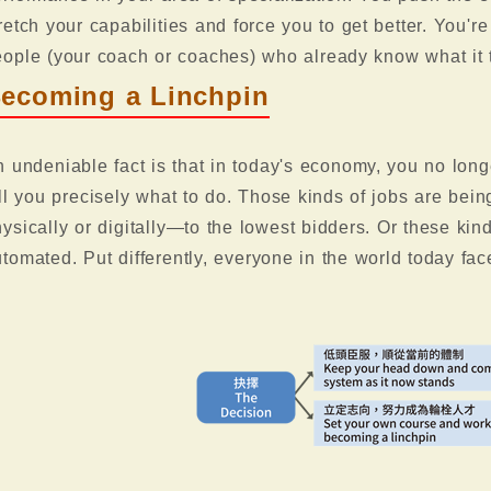
retch your capabilities and force you to get better. You'r
ople (your coach or coaches) who already know what it t
ecoming a Linchpin
 undeniable fact is that in today's economy, you no lon
ll you precisely what to do. Those kinds of jobs are be
ysically or digitally—to the lowest bidders. Or these kind
tomated. Put differently, everyone in the world today fa