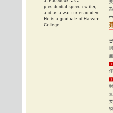
at Facebook, as a
presidential speech writer,
and as a war correspondent.
He is a graduate of Harvard
College
1
2