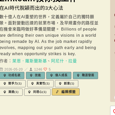
在AI時代脫穎而出的3大心法
數十億人在AI重塑的世界，定義屬於自己的獨特願
景。面對變動迅速的就業市場，及早規畫你的路徑並
在機會來臨時做好準備是關鍵。 Billions of people
are defining their own unique visions in a world
being remade by AI. As the job market rapidly
evolves, mapping out your path early and being
ready when opportunity strikes is key.
作者：
萊恩．羅斯蘭斯基
、
阿尼什．拉曼
2026-05-20 ／
1246
5
功成名就
技能
個人成長
職涯發展
競爭力(1)
真實性(1)
創意(1)
編輯標籤
溝通(1)
同理心(1)