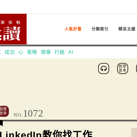
人氣好書
分類索引
精采主題
意
成功
心
策略
領導
行銷
AI
創意
思考
創意
1072
思考
NO.
LinkedIn教你找工作