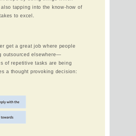
e also tapping into the know-how of
akes to excel.
ger get a great job where people
ing outsourced elsewhere—
s of repetitive tasks are being
ces a thought provoking decision: