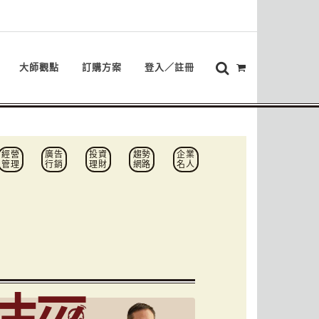
大師觀點
訂購方案
登入／註冊
經營
廣告
投資
趨勢
企業
管理
行銷
理財
網路
名人