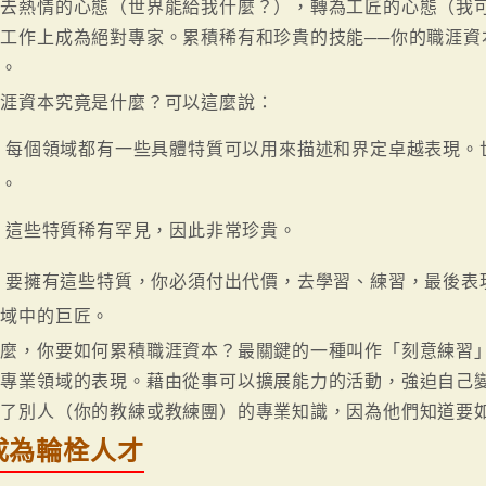
捨去熱情的心態（世界能給我什麼？），轉為工匠的心態（我
工作上成為絕對專家。累積稀有和珍貴的技能──你的職涯資
業。
職涯資本究竟是什麼？可以這麼說：
每個領域都有一些具體特質可以用來描述和界定卓越表現。
質。
這些特質稀有罕見，因此非常珍貴。
要擁有這些特質，你必須付出代價，去學習、練習，最後表
領域中的巨匠。
那麼，你要如何累積職涯資本？最關鍵的一種叫作「刻意練習」
在專業領域的表現。藉由從事可以擴展能力的活動，強迫自己
用了別人（你的教練或教練團）的專業知識，因為他們知道要
成為輪栓人才