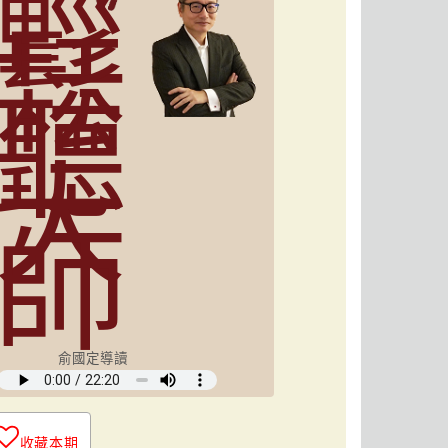
輕
鬆
聽
大
師
俞國定導讀
收藏本期