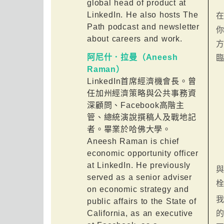
global head of product at
LinkedIn. He also hosts The
Path podcast and newsletter
about careers and work.
阿尼什．拉曼（Aneesh
Raman）
LinkedIn首席經濟機會長。曾
任加州經濟策略與公共事務資
深顧問、Facebook高階主
管、總統演說撰稿人及戰地記
者。畢業於哈佛大學。
Aneesh Raman is chief
economic opportunity officer
at LinkedIn. He previously
served as a senior adviser
on economic strategy and
public affairs to the State of
California, as an executive