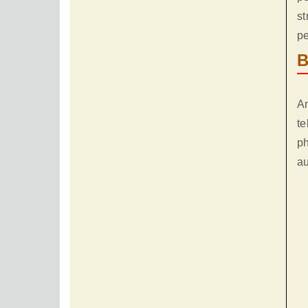
st
pe
B
An
te
ph
au