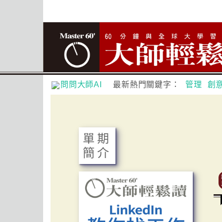
問問大師AI
最新熱門關鍵字：
管理
創
單期
簡介