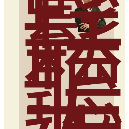
輕
鬆
聽
大