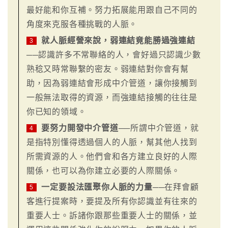
最好能和你互補。努力拓展能用跟自己不同的
角度來克服各種挑戰的人脈。
就人脈經營來說，弱連結竟能勝過強連結
3
──認識許多不常聯絡的人，會好過只認識少數
熟稔又時常聯繫的密友。弱連結對你會有幫
助，因為弱連結會形成中介管道，讓你接觸到
一般無法取得的資源，而強連結接觸的往往是
你已知的領域。
要努力開發中介管道
──所謂中介管道，就
4
是指特別懂得透過個人的人脈，幫其他人找到
所需資源的人。他們會和各方建立良好的人際
關係，也可以為你建立必要的人際關係。
一定要設法匯聚你人脈的力量
──在拜會顧
5
客進行提案時，要提及所有你認識並有往來的
重要人士。訴諸你跟那些重要人士的關係，並