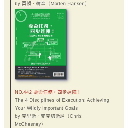
by 莫頓．韓森（Morten Hansen）
NO.442 要命任務，四步達陣！
The 4 Disciplines of Execution: Achieving
Your Wildly Important Goals
by 克里斯．麥克切斯尼（Chris
McChesney）