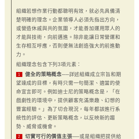
組織若想作業行動都聰明有效，就必先具備清
楚明確的理念。企業領導人必須先指出方向，
或營造休戚與共的氛圍，才能善加運用眾人的
才能與技術，向前邁進。除非能讓日常營運和
生存相互呼應，否則便無法創造強大的前進動
力。
組織理念包含下列3項元素：
健全的策略概念
──詳述組織成立宗旨和期
1
望達成的目標，有時只需一句簡潔、適當的使
命宣言即可。例如迪士尼的策略概念是，「在
戲劇性的環境中，提供顧客充滿樂趣、幻想的
豐富經驗。」為了切合現況，每年都該進行系
統性的評估、更新策略概念，以反映新的趨
勢、威脅或機會。
切實可行的價值主張
──或是組織把提供給
2