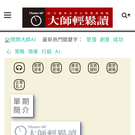
問問大師AI
最新熱門關鍵字：
管理
創意
成功
心
策略
領導
行銷
AI
創意
經營
廣告
投資
趨勢
思考
管理
行銷
理財
網路
企業
名人
單期
簡介