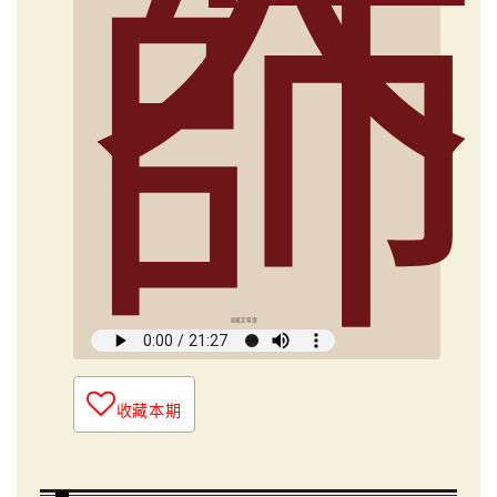
師
俞國定導讀
收藏本期