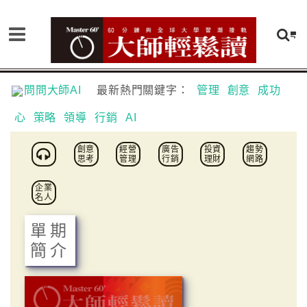
問問大師AI
最新熱門關鍵字：
管理
創意
成功
心
策略
領導
行銷
AI
創意
經營
廣告
投資
趨勢
思考
管理
行銷
理財
網路
企業
名人
單期
簡介