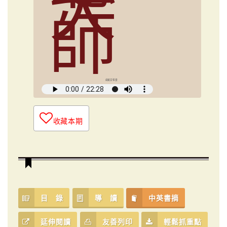
大
師
俞國定導讀
收藏本期
目 錄
導 讀
中英書摘
延伸閱讀
友善列印
輕鬆抓重點