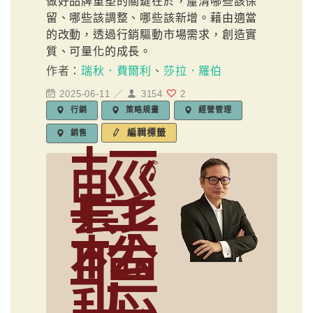
做好品牌重塑的關鍵在於，釐清哪些該保
留、哪些該調整、哪些該新增。藉由適當
的改動，透過行銷驅動市場需求，創造實
質、可量化的成長。
作者：
瑞秋．費爾利
、
莎拉．羅伯
2025-06-11 ／
3154
2
行銷
策略規畫
經營管理
編輯標籤
銷售
輕
鬆
聽