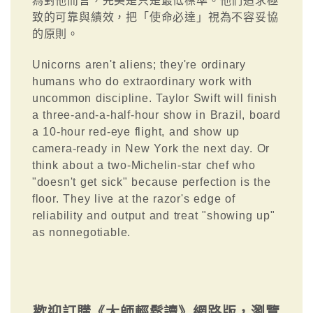
為對他而言，完美是只是最低標準。他們追求極
致的可靠與績效，把「使命必達」視為不容妥協
的原則。
Unicorns aren't aliens; they're ordinary
humans who do extraordinary work with
uncommon discipline. Taylor Swift will finish
a three-and-a-half-hour show in Brazil, board
a 10-hour red-eye flight, and show up
camera-ready in New York the next day. Or
think about a two-Michelin-star chef who
"doesn't get sick" because perfection is the
floor. They live at the razor's edge of
reliability and output and treat "showing up"
as nonnegotiable.
歡迎訂購《大師輕鬆讀》網路版，瀏覽