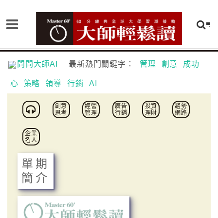
問問大師AI
最新熱門關鍵字：
管理
創意
成功
心
策略
領導
行銷
AI
創意
經營
廣告
投資
趨勢
思考
管理
行銷
理財
網路
企業
名人
單期
簡介