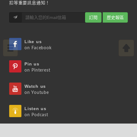
扣等重要訊息通知！
訂閱
歷史報區
Like us
on Facebook
Pin us
on Pinterest
Watch us
on Youtube
Listen us
on Podcast
Follow us