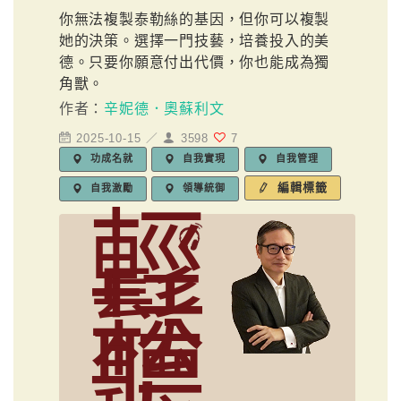
你無法複製泰勒絲的基因，但你可以複製
她的決策。選擇一門技藝，培養投入的美
德。只要你願意付出代價，你也能成為獨
角獸。
作者：
辛妮德．奧蘇利文
2025-10-15 ／
3598
7
功成名就
自我實現
自我管理
編輯標籤
自我激勵
領導統御
輕
鬆
聽