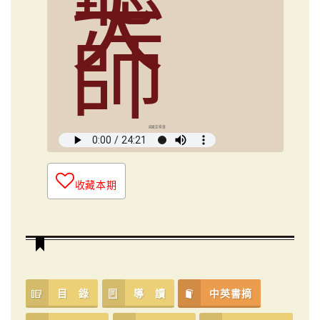
大
師
俞國定導讀
收藏本期
目 錄
導 讀
中英書摘