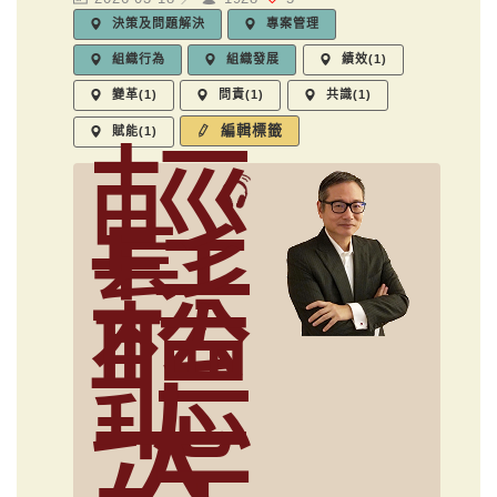
決策及問題解決
專案管理
組織行為
組織發展
績效(1)
變革(1)
問責(1)
共識(1)
編輯標籤
賦能(1)
輕
鬆
聽
大