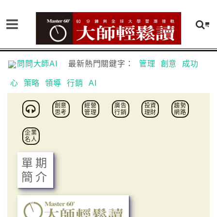
問問大師AI
最新熱門關鍵字：
管理
創意
成功
心
策略
領導
行銷
AI
創意
經營
廣告
投資
趨勢
思考
管理
行銷
理財
網路
企業
名人
單期
簡介