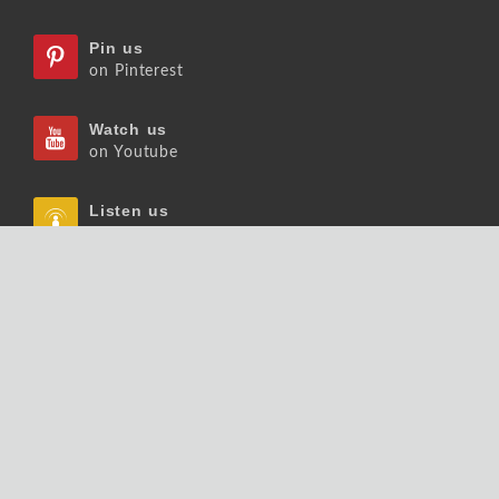
Pin us
on Pinterest
Watch us
on Youtube
Listen us
on Podcast
Follow us
on Slideshare
Copyrights © 2026 大師輕鬆讀股份有限公司 版權
所有.