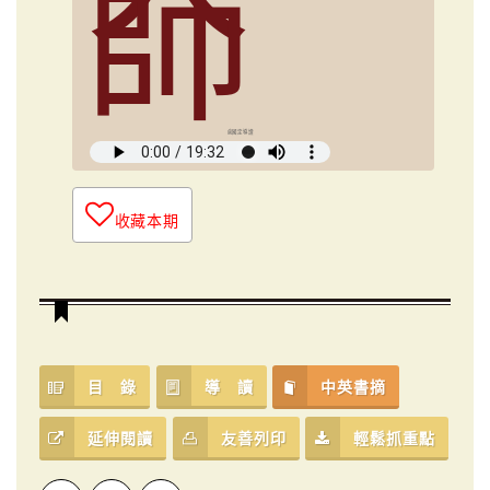
師
俞國定導讀
收藏本期
目 錄
導 讀
中英書摘
延伸閱讀
友善列印
輕鬆抓重點