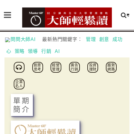
問問大師AI
最新熱門關鍵字：
管理
創意
成功
心
策略
領導
行銷
AI
創意
經營
廣告
投資
趨勢
思考
管理
行銷
理財
網路
企業
名人
單期
簡介