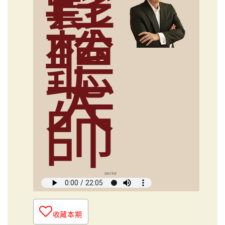
鬆
聽
大
師
俞國定導讀
收藏本期