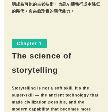
明成為可能的古老技術，也是AI讓執行成本降低
的時代，愈來愈珍貴的現代能力。
Chapter 1
The science of
storytelling
Storytelling is not a soft skill. It's the
super-skill — the ancient technology that
made civilization possible, and the
modern capability that becomes more