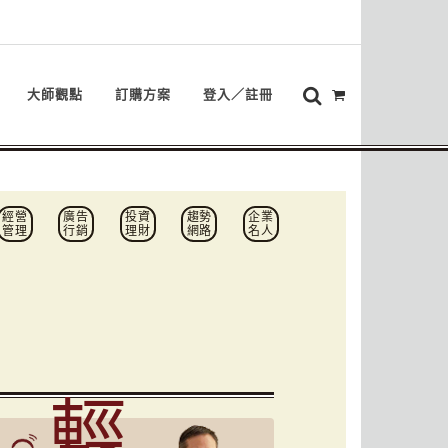
大師觀點
訂購方案
登入／註冊
經營
廣告
投資
趨勢
企業
管理
行銷
理財
網路
名人
輕