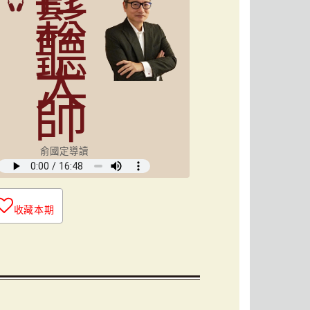
鬆
聽
大
師
俞國定導讀
收藏本期