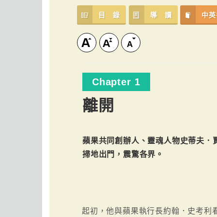
目 錄
導 讀
中英
Chapter 1
離開
蘋果共同創辦人、靈魂人物史蒂夫．
掃地出門，震驚各界。
起初，他與蘋果執行長約翰．史考利