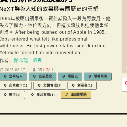
NeXT鮮為人知的故事與美國歷史的重塑
1985年被逐出蘋果後，賈伯斯陷入一段荒野歲月，他
失去了權力、地位與方向，但這次流放也迫使他重塑
再造。 After being pushed out of Apple in 1985,
Jobs entered what felt like professional
wilderness. He lost power, status, and direction.
Yet exile forced him into reinvention.
作者：
傑弗瑞．凱恩
2026-06-17 ／
951
1
企業名人
企業歷史
電腦史
領導統御
商業啟示(1)
危機管理(1)
創業者(1)
編輯標籤
轉型(1)
產品策略(1)