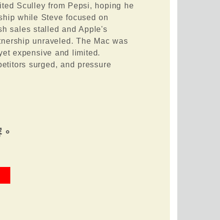
ited Sculley from Pepsi, hoping he
ship while Steve focused on
sh sales stalled and Apple's
tnership unraveled. The Mac was
yet expensive and limited.
etitors surged, and pressure
容。