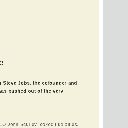
e
n Steve Jobs, the cofounder and
was pushed out of the very
EO John Sculley looked like allies.