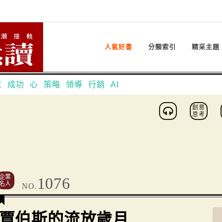
人氣好書
分類索引
精采主題
意
成功
心
策略
領導
行銷
AI
創意
思考
企業
1076
名人
NO.
賈伯斯的流放歲月