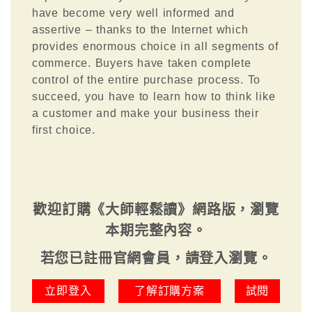
have become very well informed and
assertive – thanks to the Internet which
provides enormous choice in all segments of
commerce. Buyers have taken complete
control of the entire purchase process. To
succeed, you have to learn how to think like
a customer and make your business their
first choice.
歡迎訂購《大師輕鬆讀》網路版，瀏覽
本期完整內容。
若您已註冊官網會員，請登入瀏覽。
立即登入
了解訂購方案
試閱