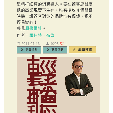
是精打細算的消費達人。要在顧客忠誠度
低的商業現實下生存，唯有搶攻４個關鍵
時機，讓顧客對你的品牌情有獨鍾，絕不
輕易變心！
參見
原書網址
。
作者：
羅伯特．布魯
2011-07-13 ／
9295
1
編輯標籤
消費行為
商業活動
輕
鬆
聽