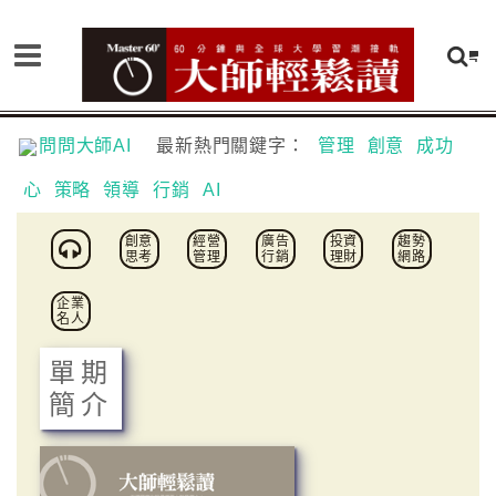
問問大師AI
最新熱門關鍵字：
管理
創意
成功
心
策略
領導
行銷
AI
創意
經營
廣告
投資
趨勢
思考
管理
行銷
理財
網路
企業
名人
單期
簡介