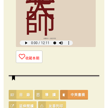
大
師
媒體創意人 俞國定導讀
收藏本期
目 錄
導 讀
中英書摘
延伸閱讀
友善列印