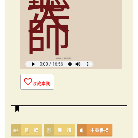
大
師
媒體創意人 俞國定導讀
收藏本期
目 錄
導 讀
中英書摘