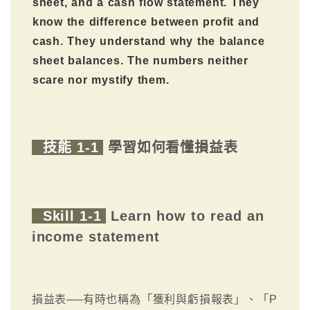
sheet, and a cash flow statement. They
know the difference between profit and
cash. They understand why the balance
sheet balances. The numbers neither
scare nor mystify them.
技能 1-1
學習如何看懂損益表
Skill 1-1
Learn how to read an
income statement
損益表──有時也稱為「獲利與虧損報表」、「P