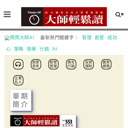
問問大師AI
最新熱門關鍵字：
管理
創意
成功
心
策略
領導
行銷
AI
創意
經營
廣告
投資
趨勢
思考
管理
行銷
理財
網路
企業
名人
單期
簡介