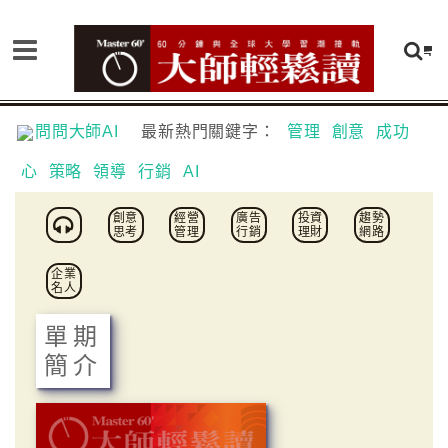
問問大師AI
最新熱門關鍵字：
管理
創意
成功
心
策略
領導
行銷
AI
創意
經營
廣告
投資
趨勢
思考
管理
行銷
理財
網路
企業
名人
單期
簡介