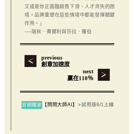
又或是你正面臨銷售下滑、人才流失的困
境。品牌重塑在這些情境中都能發揮關鍵
作用。」
──瑞秋．費爾利與莎拉．羅伯
previous
創意加速度
next
贏在110％
【問問大師AI】
➤
試用版6/1上線
官網獨家