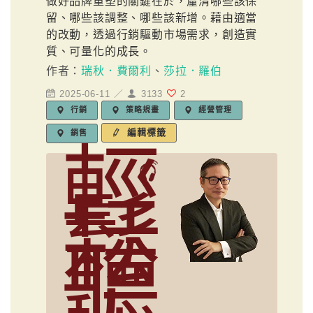
做好品牌重塑的關鍵在於，釐清哪些該保
留、哪些該調整、哪些該新增。藉由適當
的改動，透過行銷驅動市場需求，創造實
質、可量化的成長。
作者：
瑞秋．費爾利
、
莎拉．羅伯
2025-06-11 ／
3133
2
行銷
策略規畫
經營管理
編輯標籤
銷售
輕
鬆
聽