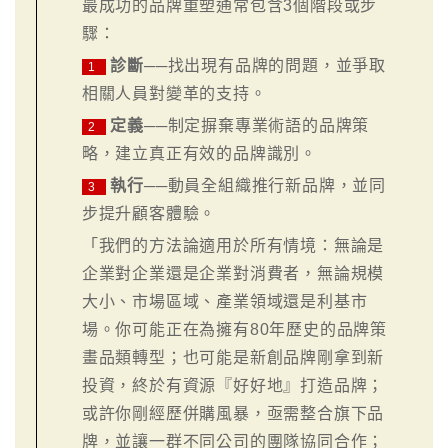
最成功的品牌重塑通常包含3個階段或步
驟：
診斷
──找出現有品牌的問題，並爭取
1
相關人員對變革的支持。
定義
──制定摒棄專業術語的品牌策
2
略，建立真正有效的品牌識別。
執行
──動員全組織推行新品牌，並同
3
步提升顧客體驗。
「我們的方法論適用於所有情境：無論是
企業對企業還是企業對消費者，無論規模
大小、市場區域、產業領域還是利基市
場。你可能正在為擁有80年歷史的品牌策
畫品類轉型；也可能是新創品牌剛拿到新
投資，終於有資源『好好地』打造品牌；
或許你剛經歷併購風暴，亟需整合旗下品
牌，並讓一群不同公司的團隊協同合作；