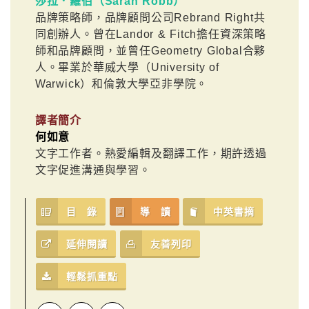
莎拉．羅伯（Sarah Robb）
品牌策略師，品牌顧問公司Rebrand Right共
同創辦人。曾在Landor & Fitch擔任資深策略
師和品牌顧問，並曾任Geometry Global合夥
人。畢業於華威大學（University of
Warwick）和倫敦大學亞非學院。
譯者簡介
何如意
文字工作者。熱愛編輯及翻譯工作，期許透過
文字促進溝通與學習。
目 錄
導 讀
中英書摘
延伸閱讀
友善列印
輕鬆抓重點