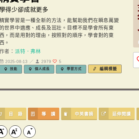
學得少卻成就更多
精實學習是一種全新的方法，能幫助我們在瞬息萬變
的世界中適應、成長及茁壯。目標不是學會所有東
西，而是用對的理由，按照對的順序，學會對的東
西。
作者：
派特．弗林
2025-08-13 ／
2979
5
編輯標籤
技能
個人成長
學習方式
目 錄
導 讀
中英書摘
延伸閱讀