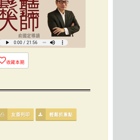
鬆聽
大師
俞國定導讀
收藏本期
友善列印
輕鬆抓重點