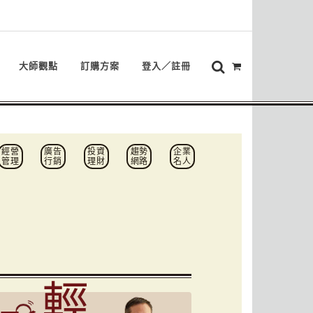
大師觀點
訂購方案
登入／註冊
經營
廣告
投資
趨勢
企業
管理
行銷
理財
網路
名人
輕