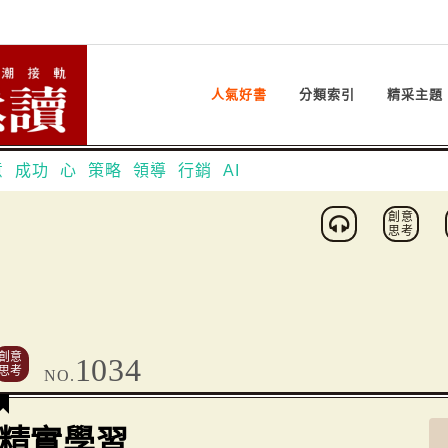
人氣好書
分類索引
精采主題
意
成功
心
策略
領導
行銷
AI
創意
思考
創意
1034
思考
NO.
精實學習