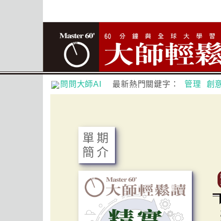
問問大師AI
最新熱門關鍵字：
管理
創
單期
簡介