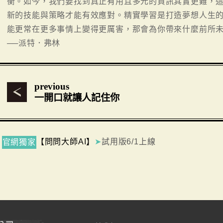
衡。如今，我們要找到真正有用且多元的資訊其實更難，
新的技能與策略才能有效應對。精實學習是打造夢想人生
能更常在更多事情上變得更厲害，那會為你帶來什麼前所
──派特．弗林
previous
一開口就讓人記住你
【問問大師AI】
➤
試用版6/1上線
官網獨家