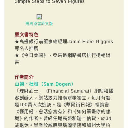
Simple Steps to Seven Figures
購買原書原文版
原文書特色
★高盛銀行前董事總經理Jamie Fiore Higgins
等名人推薦
★《今日美國》、亞馬遜網路書店排行榜暢銷
書
作者簡介
山姆．杜根（Sam Dogen）
「理財武士」（Financial Samurai）網站和播
客創辦人，網站致力推廣財務獨立，每月有超
過100萬人次造訪。是《華爾街日報》暢銷書
《懂用錢，愈活愈富有》和《如何策畫你的離
職》的作者。曾經任職高盛和瑞士信貸，於34
歲退休。畢業於威廉與瑪麗學院和加州大學柏