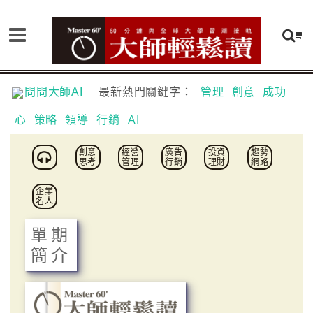
問問大師AI
最新熱門關鍵字：
管理
創意
成功
心
策略
領導
行銷
AI
創意
經營
廣告
投資
趨勢
思考
管理
行銷
理財
網路
企業
名人
單期
簡介