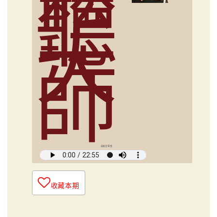
聽
大
師
俞國定導讀
收藏本期