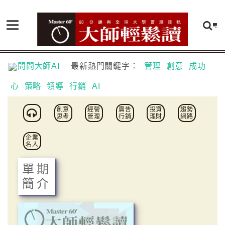
問問大師AI
最新熱門關鍵字：
管理
創意
成功
心
策略
領導
行銷
AI
創意
經營
廣告
投資
趨勢
思考
管理
行銷
理財
網路
企業
名人
單期
簡介