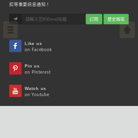
扣等重要訊息通知！
訂閱
歷史報區
Like us
on Facebook
Pin us
on Pinterest
Watch us
on Youtube
Listen us
on Podcast
Follow us