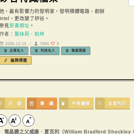
他，最有影響力的發明家，發明積體電路、創辦
Intel，更改變了矽谷。
參見
原書網址
。
作者：
蕾絲莉．柏林
2005-12-15 ／
7895
0
企業名人
科技名人
微處理器
編輯標籤
目 錄
導 讀
中英書摘
友善列印
電晶體之父威廉．夏克利（William Bradford Shockley，