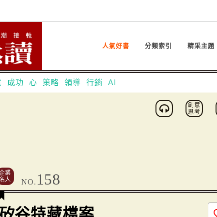
人氣好書
分類索引
精采主題
意
成功
心
策略
領導
行銷
AI
創意
思考
企業
158
名人
NO.
矽谷特藏檔案