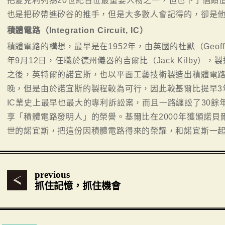
把夏克利列為20世紀百位最重要人物之一，但也下了個頗
也是把矽帶進矽谷的推手，但是大多數人會記得的，卻是
積體電路（Integration Circuit, IC）
積體電路的構想，最早是在1952年，由英國的杜默（Geoffrey
年9月12日，任職於德州儀器的吉爾比（Jack Kilby）
之後，英特爾的諾宜斯，也以平面工藝技術製造出積體電
晚，但是由於諾宜斯的製程較為可行，因此較基爾比提早3
IC業史上最早也最大的專利訴訟案，而且一路纏訟了30
享「積體電路發明人」的榮譽。基爾比在2000年獲頒諾
世的諾宜斯，把這份因積體電路得來的榮耀，和諾宜斯一
previous
抓住記憶，抓住機會