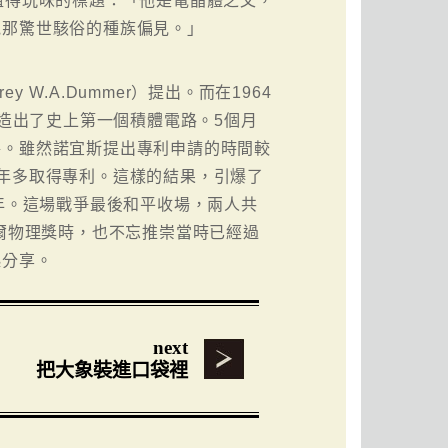
值得玩味的標題：「他是電晶體之父，
他那驚世駭俗的種族偏見。」
 W.A.Dummer）提出。而在1964
，製造出了史上第一個積體電路。5個月
路。雖然諾宜斯提出專利申請的時間較
年多取得專利。這樣的結果，引爆了
餘年。這場戰爭最後和平收場，兩人共
貝爾物理獎時，也不忘推崇當時已經過
起分享。
next
把大象裝進口袋裡