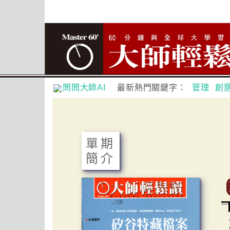
問問大師AI
最新熱門關鍵字：
管理
創
單期
簡介