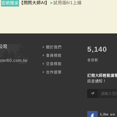
【問問大師AI】
➤
試用版6/1上線
官網獨家
公司
關於我們
6,565
會員條款
會員數
ter60.com.tw
交易條款
合作提案
訂閱大師輕鬆讀
訊息通知！
Like us