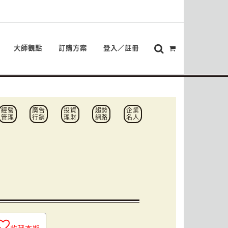
大師觀點
訂購方案
登入／註冊
經營
廣告
投資
趨勢
企業
管理
行銷
理財
網路
名人