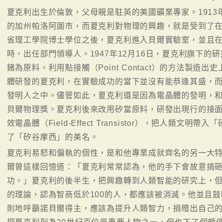
夏克利出生於倫敦，父母親是駐英的美國礦業專家。191
的加州帕洛阿圖市，而夏克利對物理的興趣，就是受到了
省理工學院博士學位之後，夏克利進入貝爾實驗室，並且
時，出任部門領導人。1947年12月16日，夏克利旗下
鍺為原料，利用點接觸（Point Contact）的方法製
體研發的夏克利，在實驗成功的當下並沒有能恭逢其盛，
發明人之中。儘管如此，夏克利還是因為電晶體的發明，和
貝爾物理獎。夏克利後來改用矽當原料，研發出現行的接面式（J
效電晶體（Field-Effect Transistor），把人類文明帶入
了「矽谷摩西」的美名。
夏克利易怒和偏執的個性，是和他專業成就齊名的另一大
爾曾這樣回憶道：「夏克利常常認為，他的手下會故意搞
功。」夏克利的後半生，把興趣轉到人類智能的研究上，
的理論，認為智商低於100的人，都應該被消滅。他並且
則地呼籲諾貝爾得主，應該為提升人類智力，捐贈出自己