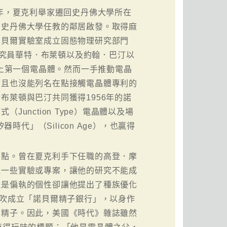
3年，夏克利舉家遷回史丹佛大學所在
在史丹佛大學任教的鄰居啟發。取得麻
在貝爾實驗室成立固態物理研究部門
的研究員華特．布萊頓以及約翰．巴汀以
造出史上第一個電晶體。然而一手推動電晶
而且也沒能列名在點接觸電晶體專利的
布萊頓與巴汀共同獲得1956年的諾
unction Type）電晶體以及場
「矽器時代」（Silicon Age），也贏得
特點。曾在夏克利手下任職的高登．摩
砸一些實驗或專案，讓他的研究不能成
但是偏執的個性卻讓他提出了種族優化
鼓吹成立「諾貝爾精子銀行」，以身作
的精子。因此，美國《時代》雜誌雖然