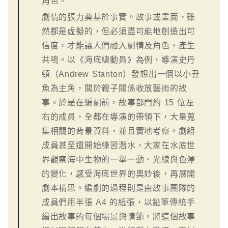
角色。
劇情的張力奠基於事實。故事或畫面，雖
然都是虛擬的，但必須盡可能地創造出可
信度，才能讓人們融入劇情及角色，產生
共鳴。以《海底總動員》為例，導演史丹
頓（Andrew Stanton）發想出一個以小丑
魚為主角，關於親子關係收放藝術的故
事。於是在編劇前，故事部門約 15 位左
右的成員，全都在導演的帶領下，大量蒐
集相關的背景資料，並且實地考察。劇組
成員甚至還開始練習潛水，大家在水底世
界觀察海中生物的一舉一動、光線與色澤
的變化，感受海底世界的奧妙後，再展開
劇本構思。編劇的過程則是由故事團隊的
成員們用半張 A4 的紙張，以鉛筆傳統手
繪出故事的每個場景與情節，將這個故事