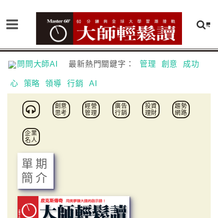
問問大師AI
最新熱門關鍵字：
管理
創意
成功
心
策略
領導
行銷
AI
創意
經營
廣告
投資
趨勢
思考
管理
行銷
理財
網路
企業
名人
單期
簡介