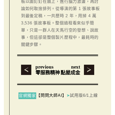
板以圖釘釘在牆上，進行腦力激盪，再討
論如何取捨排列。從導演的第 1 張故事板
到最後定稿，一共歷時 2 年，用掉 4 萬
3,536 張故事板。整個過程看來似乎簡
單，只是一群人在天馬行空的發想、說故
事，但這卻是整個製片歷程中，最耗時的
關鍵步驟。
previous
next
零服務精神
點屋成金
【問問大師AI】
➤
試用版6/1上線
官網獨家