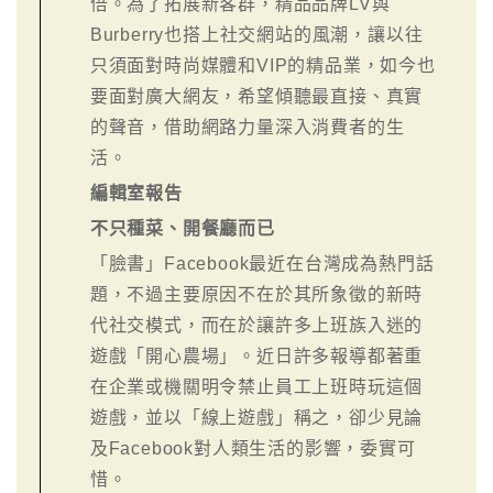
倍。為了拓展新客群，精品品牌LV與
Burberry也搭上社交網站的風潮，讓以往
只須面對時尚媒體和VIP的精品業，如今也
要面對廣大網友，希望傾聽最直接、真實
的聲音，借助網路力量深入消費者的生
活。
編輯室報告
不只種菜、開餐廳而已
「臉書」Facebook最近在台灣成為熱門話
題，不過主要原因不在於其所象徵的新時
代社交模式，而在於讓許多上班族入迷的
遊戲「開心農場」。近日許多報導都著重
在企業或機關明令禁止員工上班時玩這個
遊戲，並以「線上遊戲」稱之，卻少見論
及Facebook對人類生活的影響，委實可
惜。