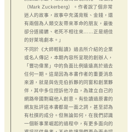
（Mark Zuckerberg）。作者說了個非常
迷人的故事，故事中充滿背叛、金錢，還
有兩個為人類交友帶來革命的朋友，最後
卻分道揚鑣、老死不相往來……正是絕佳
的好萊塢劇本。」
不同於《大師輕鬆讀》過去所介紹的企業
或名人傳記，本期內容所呈現的創辦人，
「豐功偉業」中的負面比例遠遠高於過去
任何一期。這是因為本書作者的重要消息
來源，就是與佐克伯拆夥的同窗和創業夥
伴，其中多位控訴他冷血，為建立自己的
網路帝國剽竊他人創意。有些讀過原書的
網友批評這本書都是一面之詞，甚至認為
有杜撰的成分。但無論如何，在我們認識
一個新事業崛起的過程中，有更多面向的
資訊可供參考，不也能讓我們更全面去認