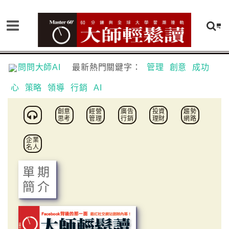
問問大師AI
最新熱門關鍵字：
管理
創意
成功
心
策略
領導
行銷
AI
創意
經營
廣告
投資
趨勢
思考
管理
行銷
理財
網路
企業
名人
單期
簡介