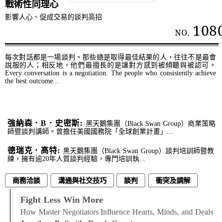
戰術性同理心
影響人心、促成交易的談判高招
108
NO.
每次對話都是一場談判。那些總是取得最佳結果的人，往往不是最會
說服的人；相反地，他們最擅長的是讓對方感到被傾聽與被認可。
Every conversation is a negotiation. The people who consistently achieve
the best outcome...
強納森．B．史密斯:
黑天鵝集團（Black Swan Group）商業策略
師暨談判講師。曾擔任美國國務院「全球創業計畫」...
德瑞克．⾼特:
黑天鵝集團（Black Swan Group）談判培訓師暨教
練，擁有逾20年人質談判經驗，專門培訓執...
商務洽談
溝通與社交技巧
談判
衝突及調解
衝突處理
Fight Less Win More
How Master Negotiators Influence Hearts, Minds, and Deals