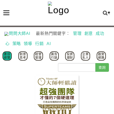
問問大師AI
最新熱門關鍵字：
管理
創意
成功
心
策略
領導
行銷
AI
書目
創意
經營
廣告
投資
企業
趨勢
總覽
思考
管理
行銷
理財
名人
網路
查詢