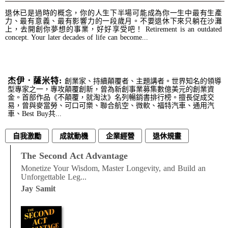
退休已是過時的概念，你的人生下半場可能成為你一生中最有生產
力、最有意義、最有影響力的一段歲月。不要退休下來只躺在沙灘
上，去開創你夢想的事業，好好享受吧！ Retirement is an outdated
concept. Your later decades of life can become...
杰伊．薩米特:
創業家、持續顛覆者、主題講者。世界知名的領導
型專家之一，專攻顛覆創新，曾為新創事業募集數億美元的創業資
金。首部作品《不顛覆，就淘汰》名列暢銷書排行榜。擅長促成交
易，曾與麥當勞、可口可樂、聯合航空、微軟、福特汽車、通用汽
車、Best Buy共...
自我激勵
成就動機
企業經營
退休規畫
職涯發展
The Second Act Advantage
Monetize Your Wisdom, Master Longevity, and Build an
Unforgettable Leg...
Jay Samit