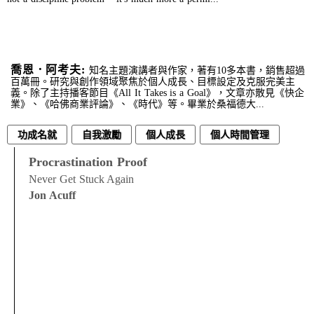
喬恩．阿考夫:
知名主題演講者與作家，著有10多本書，銷售超過
百萬冊。研究與創作領域聚焦於個人成長、目標設定及克服完美主
義。除了主持播客節目《All It Takes is a Goal》，文章亦散見《快企
業》、《哈佛商業評論》、《時代》等。畢業於桑福德大...
功成名就
自我激勵
個人成長
個人時間管理
情緒
經營管理
Procrastination Proof
Never Get Stuck Again
Jon Acuff