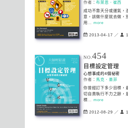
作者：
布萊恩．崔西
成功
不靠天分或運氣，
意，該做什麼就去做，
用...
more
2013-04-17 ／
1
454
NO.
目標設定管理
心想事成的4個祕密
作者：
馬克．墨菲
你曾經訂下多少目標，
切自責執行不力之餘，
標...
more
2012-08-29 ／
1