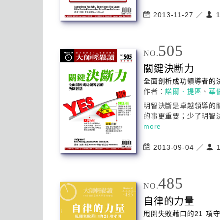
2013-11-27 ／
1
505
NO.
關鍵決斷力
全面剖析
成功
領導者的
作者：
諾爾．提區
、
華
明智決斷是卓越領導的
的事更重要；少了明智決
more
2013-09-04 ／
1
485
NO.
自律的力量
甩開失敗藉口的21 項