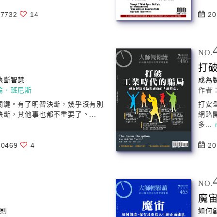
7732
14
20
NO.
打
決斷智慧
成為
倫．班尼斯
作者
關鍵。有了明智決斷，幾乎沒有別
打安
斷，其他事也都不重要了。...
網路
多...
0469
4
20
NO.
魔
守則
如何