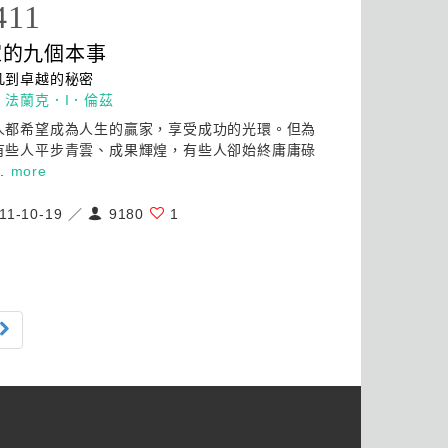
411
家的九個本事
凡到卓越的秘密
：
法蘭克．I．倫茲
人都希望成為人生的贏家，享受
成功
的光環。但為
有些人平步青雲、成果輝煌，有些人卻始終庸庸碌
..
more
11-10-19 ／
9180
1