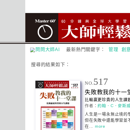
問問大師AI
最新熱門關鍵字：
管理
創
搜尋
的結果如下：
517
NO.
失敗教我的十一
比輸贏更珍貴的人生課
作者：
約翰．C．麥斯
人生是一場永無止境的
但在失敗中還能學習並
在...
more