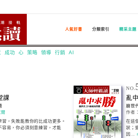
人氣好書
分類索引
精采主題
意
成功
心
策略
領導
行銷
AI
NO.
堂課
亂
題
崩世代
威爾
作者
學習，失敗能教你的比
成功
更多。
在這
不容易，你必須刻意練習，才能
狀；
因...