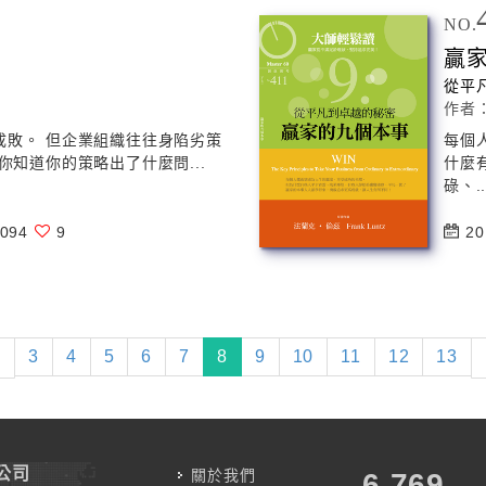
NO.
贏
從平
作者
成敗。 但企業組織往往身陷劣策
每個
你知道你的策略出了什麼問...
什麼
碌、.
094
9
20
(current)
3
4
5
6
7
8
9
10
11
12
13
公司
關於我們
7,787