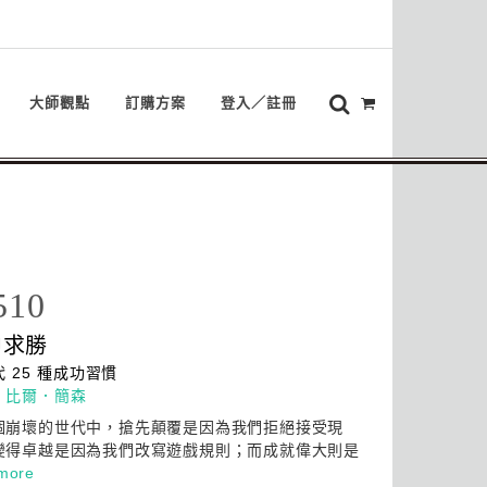
大師觀點
訂購方案
登入／註冊
510
中求勝
 25 種
成功
習慣
：
比爾．簡森
個崩壞的世代中，搶先顛覆是因為我們拒絕接受現
變得卓越是因為我們改寫遊戲規則；而成就偉大則是
more