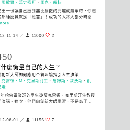
：
馬歇爾．葛史密斯
、
馬克．賴特
交出一份讓自己感到無比驕傲的亮麗成績單時，你體
的那種感覺就是「魔宙」！
成功
的人將大部分時間
more
12-11-14 ／
11000
2
450
拿什麼衡量自己的人生？
佛創新大師如何應用企管理論指引人生決策
：
克雷頓．M．克里斯汀生
、
詹姆斯．歐沃斯
、
凱
廸隆
10 年哈佛畢業班的學生邀請克雷頓．克里斯汀生教授
們演講。這次，他們向創新大師學習，不是為了...
12-08-01 ／
11156
7