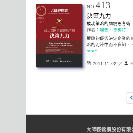
413
NO.
決策九力
成功
策略的關鍵思考術
作者：
理查．魯梅特
策略的優劣決定企業的
略的泥淖中而不自知。 
more
2011-11-02 ／
9
大師輕鬆讀股份有限