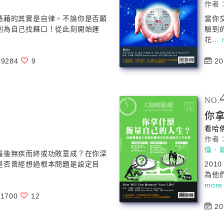
作者
憑藉的其實是自律。不論你是否願
當你
別為自己找藉口！從此刻開始運
驗到
花...
9284
9
20
NO.
你
看哈
作者
倫．
最後無疾而終或功敗垂成？在你深
是否曾經想過根本問題是設定目
20
為他
more
1700
12
20