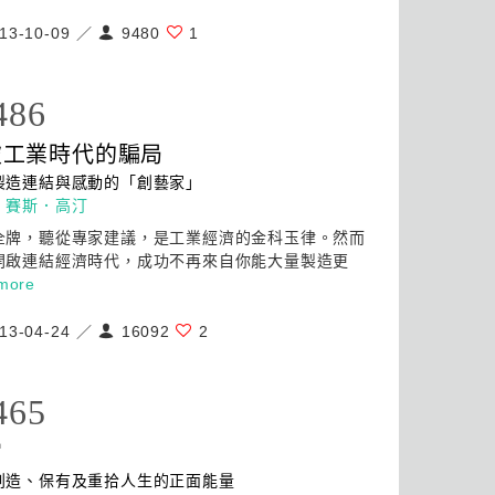
13-10-09 ／
9480
1
486
破工業時代的騙局
製造連結與感動的「創藝家」
：
賽斯．高汀
全牌，聽從專家建議，是工業經濟的金科玉律。然而
開啟連結經濟時代，
成功
不再來自你能大量製造更
more
13-04-24 ／
16092
2
465
宙
創造、保有及重拾人生的正面能量