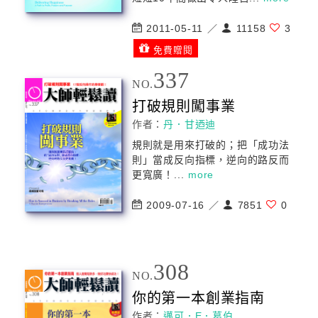
2011-05-11 ／
11158
3
免費贈閱
337
NO.
打破規則闖事業
作者：
丹．甘迺迪
規則就是用來打破的；把「
成功
法
則」當成反向指標，逆向的路反而
更寬廣！...
more
2009-07-16 ／
7851
0
308
NO.
你的第一本創業指南
作者：
邁可．E．葛伯