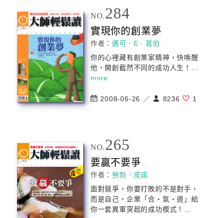
284
NO.
實現你的創業夢
作者：
邁可．E．葛伯
你的心裡藏有創業家精神，快喚醒
他，開創截然不同的
成功
人生！...
more
2008-06-26 ／
8236
1
265
NO.
要贏不要爭
作者：
勞勃．皮諾
面對競爭，你要打敗的不是對手，
而是自己。企業「合‧氣‧道」給
你一套異軍突起的
成功
模式！...