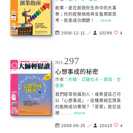
創業，是在創造你生命中的大事
業；你的經營格局與全盤周密思
考，就是
成功
關鍵！...
more
2008-12-11 ／
10299
4
297
NO.
心想事成的秘密
作者：
約翰．亞薩拉夫
、
慕瑞．史
密斯
我們經常祝福別人，或希望自己可
以「心想事成」，這種單純念頭真
的能夠
成功
實現？「答案」就在這
裡……...
more
2008-09-25 ／
10410
4