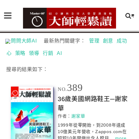
問問大師AI
最新熱門關鍵字：
管理
創意
成功
心
策略
領導
行銷
AI
搜尋
的結果如下：
389
NO.
36歲美國網路鞋王─謝家
華
作者：
謝家華
1999年從零開始，到2008年達成
10億美元年營收，Zappos.com在
短短10年間做出令人瞠目...
more