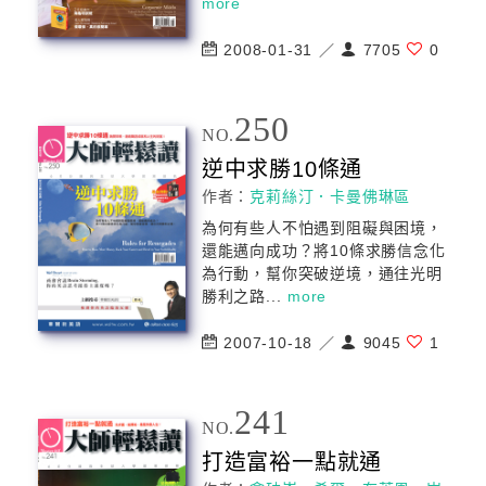
more
2008-01-31 ／
7705
0
250
NO.
逆中求勝10條通
作者：
克莉絲汀．卡曼佛琳區
為何有些人不怕遇到阻礙與困境，
還能邁向
成功
？將10條求勝信念化
為行動，幫你突破逆境，通往光明
勝利之路...
more
2007-10-18 ／
9045
1
241
NO.
打造富裕一點就通