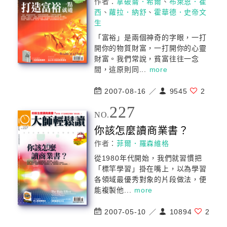
作者：
拿破崙．希爾
、
布萊恩．崔
西
、
蘿拉．納舒
、
霍華德．史帝文
生
「富裕」是兩個神奇的字眼，一打
開你的物質財富，一打開你的心靈
財富。我們常說，貧富往往一念
間，這原則同...
more
2007-08-16 ／
9545
2
227
NO.
你該怎麼讀商業書？
作者：
菲爾．羅森維格
從1980年代開始，我們就習慣把
「標竿學習」掛在嘴上，以為學習
各領域最優秀對象的片段做法，便
能複製他...
more
2007-05-10 ／
10894
2