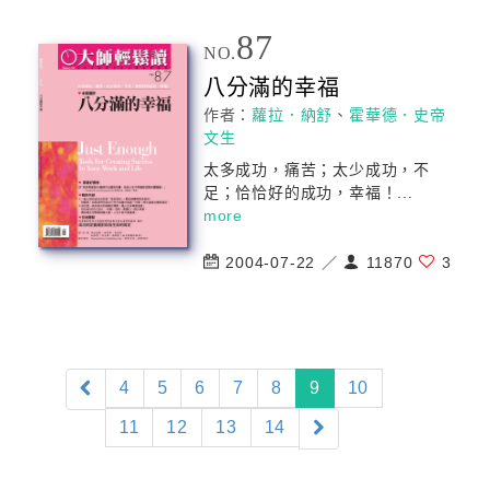
87
NO.
八分滿的幸福
作者：
蘿拉．納舒
、
霍華德．史帝
文生
太多
成功
，痛苦；太少
成功
，不
足；恰恰好的
成功
，幸福！...
more
2004-07-22 ／
11870
3
(current)
4
5
6
7
8
9
10
11
12
13
14