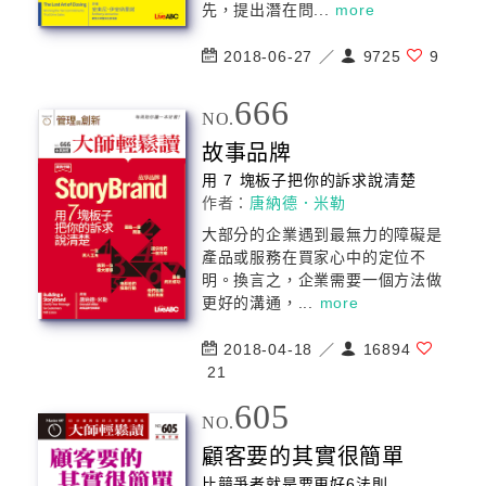
先，提出潛在問...
more
2018-06-27 ／
9725
9
666
NO.
故事品牌
用 7 塊板子把你的訴求說清楚
作者：
唐納德．米勒
大部分的企業遇到最無力的障礙是
產品或服務在買家心中的定位不
明。換言之，企業需要一個方法做
更好的溝通，...
more
2018-04-18 ／
16894
21
605
NO.
顧客要的其實很簡單
比競爭者就是要更好6法則