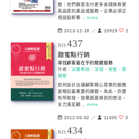
變：他們願意支付更多金錢換取更
高品質的產品或服務。企業必須正
視這股新奢...
more
2013-12-18 ／
10929
2
437
NO.
甜蜜點
行銷
尋找顧客最在乎的關鍵服務
作者：
法蘭希絲．法瑞
、
安妮．摩
理斯
如何設計出讓顧客開心買單的服務
是眼前最重要的課題。為此，你要
有所取捨，放棄面面俱到的想法，
全力滿足顧...
more
2012-05-02 ／
11405
3
434
NO.