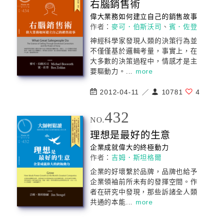
右腦銷售術
偉大業務如何建立自己的銷售故事
作者：
麥可．伯斯沃司
、
賓．佐登
神經科學家發現人類的決策行為並
不僅僅基於邏輯考量，事實上，在
大多數的決策過程中，情感才是主
要驅動力。...
more
2012-04-11 ／
10781
4
432
NO.
理想是最好的生意
企業成就偉大的終極動力
作者：
吉姆．斯坦格爾
企業的好壞繫於品牌，品牌也給予
企業領袖前所未有的發揮空間。作
者在研究中發現，那些訴諸全人類
共通的本能...
more