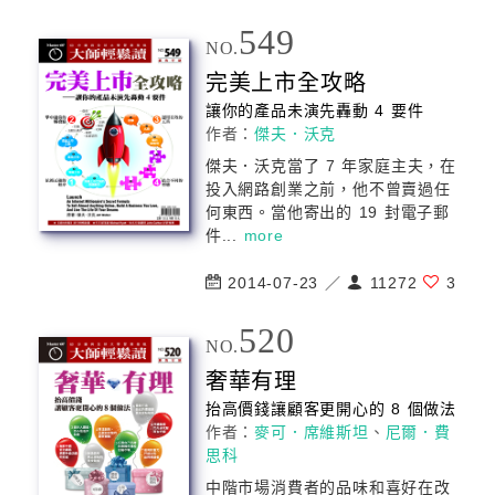
549
NO.
完美上市全攻略
讓你的產品未演先轟動 4 要件
作者：
傑夫．沃克
傑夫．沃克當了 7 年家庭主夫，在
投入網路創業之前，他不曾賣過任
何東西。當他寄出的 19 封電子郵
件...
more
2014-07-23 ／
11272
3
520
NO.
奢華有理
抬高價錢讓顧客更開心的 8 個做法
作者：
麥可．席維斯坦
、
尼爾．費
思科
中階市場消費者的品味和喜好在改