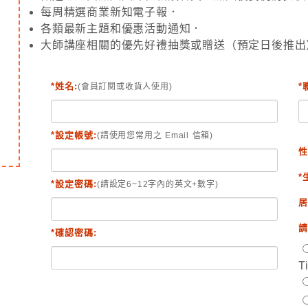
每周精選商業新知電子報．
各類最新主題和優惠活動通知．
大師講座相關的優先好禮抽獎或贈送（預定日後推出
*姓名:
*
(會員訂閱或收貨人使用)
*設定帳號:
(請使用您常用之 Email 信箱)
性
*
*設定密碼:
(請設定6~12字內的英文+數字)
居
請
*確認密碼:
T