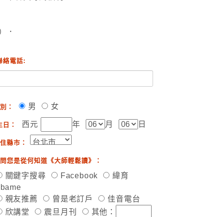
）．
聯絡電話:
男
女
別：
西元
年
月
日
生日：
住縣市：
問您是從何知道《大師輕鬆讀》：
關鍵字搜尋
Facebook
緯育
ibame
親友推薦
曾是老訂戶
佳音電台
欣講堂
震旦月刊
其他：