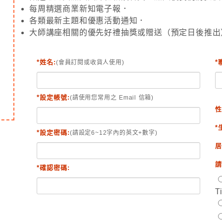
每周精選商業新知電子報．
各類最新主題和優惠活動通知．
大師講座相關的優先好禮抽獎或贈送（預定日後推出
*姓名:
*
(會員訂閱或收貨人使用)
*設定帳號:
(請使用您常用之 Email 信箱)
性
*
*設定密碼:
(請設定6~12字內的英文+數字)
居
請
*確認密碼:
T