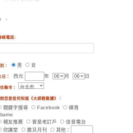
）．
聯絡電話:
男
女
別：
西元
年
月
日
生日：
住縣市：
問您是從何知道《大師輕鬆讀》：
關鍵字搜尋
Facebook
緯育
ibame
親友推薦
曾是老訂戶
佳音電台
欣講堂
震旦月刊
其他：