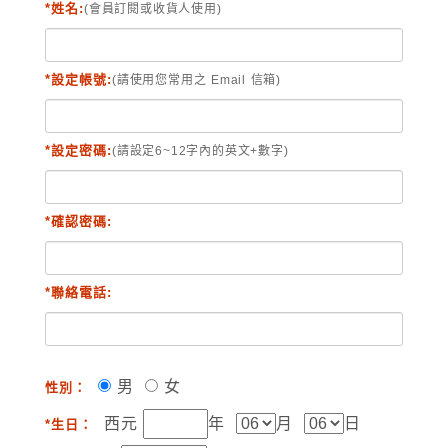
*姓名:
(會員訂閱或收貨人使用)
*設定帳號:
(請使用您常用之 Email 信箱)
*設定密碼:
(請設定6~12字內的英文+數字)
*確認密碼:
*聯絡電話:
男
女
性別：
西元
年
月
日
*生日：