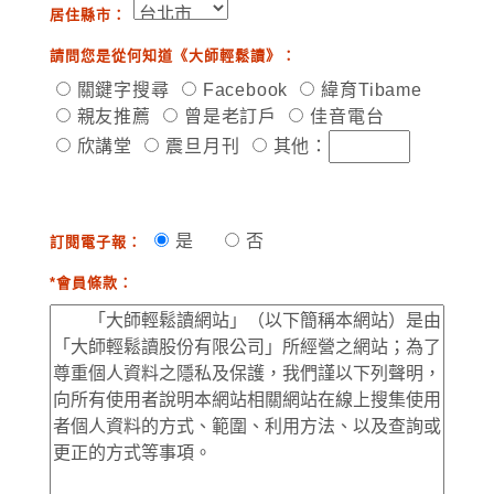
居住縣市：
請問您是從何知道《大師輕鬆讀》：
關鍵字搜尋
Facebook
緯育Tibame
親友推薦
曾是老訂戶
佳音電台
欣講堂
震旦月刊
其他：
是
否
訂閱電子報：
*會員條款：