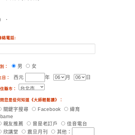
）．
聯絡電話:
男
女
別：
西元
年
月
日
生日：
住縣市：
問您是從何知道《大師輕鬆讀》：
關鍵字搜尋
Facebook
緯育
ibame
親友推薦
曾是老訂戶
佳音電台
欣講堂
震旦月刊
其他：