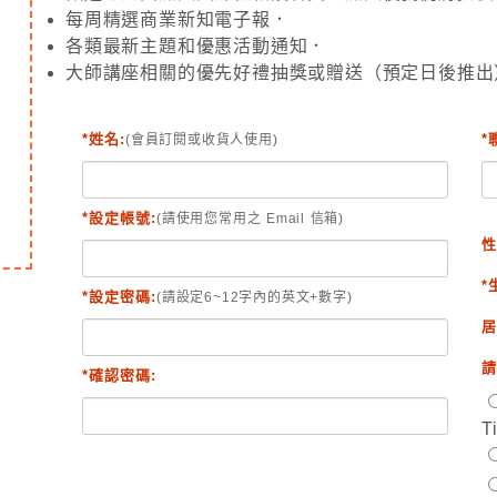
每周精選商業新知電子報．
各類最新主題和優惠活動通知．
大師講座相關的優先好禮抽獎或贈送（預定日後推出
*姓名:
*
(會員訂閱或收貨人使用)
*設定帳號:
(請使用您常用之 Email 信箱)
性
*
*設定密碼:
(請設定6~12字內的英文+數字)
居
請
*確認密碼:
T