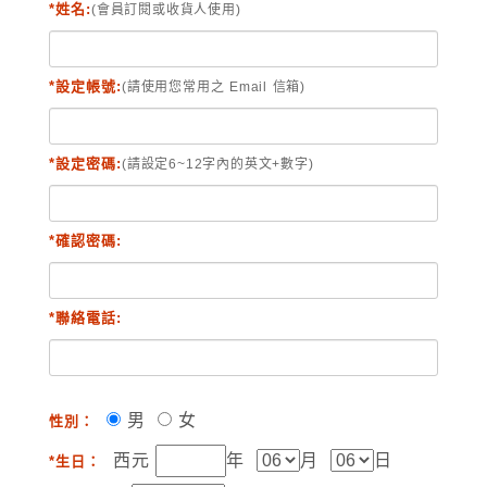
*姓名:
(會員訂閱或收貨人使用)
*設定帳號:
(請使用您常用之 Email 信箱)
*設定密碼:
(請設定6~12字內的英文+數字)
*確認密碼:
*聯絡電話:
男
女
性別：
西元
年
月
日
*生日：