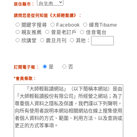
居住縣市：
請問您是從何知道《大師輕鬆讀》：
關鍵字搜尋
Facebook
緯育Tibame
親友推薦
曾是老訂戶
佳音電台
欣講堂
震旦月刊
其他：
是
否
訂閱電子報：
*會員條款：