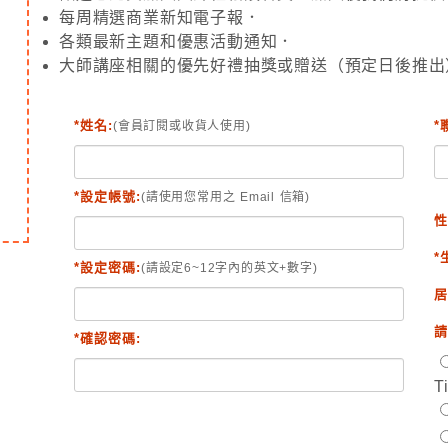
每周精選商業新知電子報．
各類最新主題和優惠活動通知．
大師講座相關的優先好禮抽獎或贈送（預定日後推出
*姓名:
*
(會員訂閱或收貨人使用)
*設定帳號:
(請使用您常用之 Email 信箱)
性
*
*設定密碼:
(請設定6~12字內的英文+數字)
居
請
*確認密碼:
T