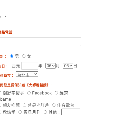
）．
聯絡電話:
男
女
別：
西元
年
月
日
生日：
住縣市：
問您是從何知道《大師輕鬆讀》：
關鍵字搜尋
Facebook
緯育
ibame
親友推薦
曾是老訂戶
佳音電台
欣講堂
震旦月刊
其他：