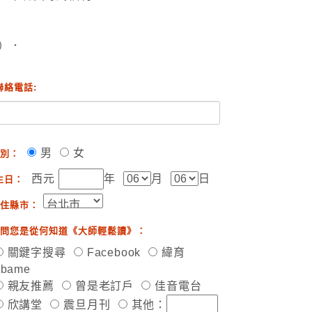
）．
聯絡電話:
男
女
別：
西元
年
月
日
生日：
住縣市：
問您是從何知道《大師輕鬆讀》：
關鍵字搜尋
Facebook
緯育
ibame
親友推薦
曾是老訂戶
佳音電台
欣講堂
震旦月刊
其他：