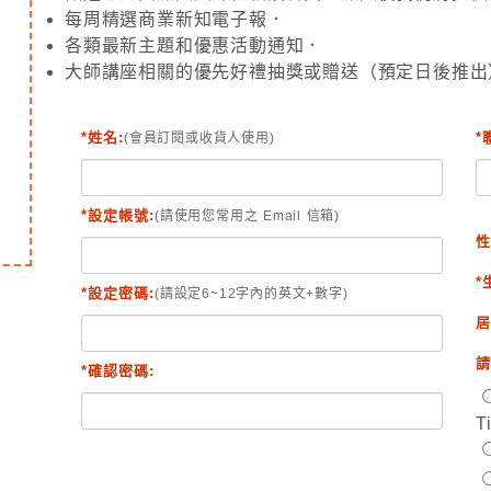
每周精選商業新知電子報．
各類最新主題和優惠活動通知．
大師講座相關的優先好禮抽獎或贈送（預定日後推出
*姓名:
*
(會員訂閱或收貨人使用)
*設定帳號:
(請使用您常用之 Email 信箱)
性
*
*設定密碼:
(請設定6~12字內的英文+數字)
居
請
*確認密碼:
T