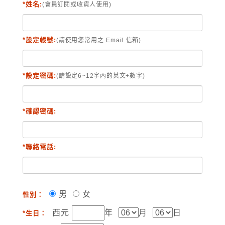
*姓名:
(會員訂閱或收貨人使用)
*設定帳號:
(請使用您常用之 Email 信箱)
*設定密碼:
(請設定6~12字內的英文+數字)
*確認密碼:
*聯絡電話:
男
女
性別：
西元
年
月
日
*生日：