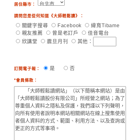
居住縣市：
請問您是從何知道《大師輕鬆讀》：
關鍵字搜尋
Facebook
緯育Tibame
親友推薦
曾是老訂戶
佳音電台
欣講堂
震旦月刊
其他：
是
否
訂閱電子報：
*會員條款：