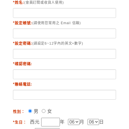
*姓名:
(會員訂閱或收貨人使用)
*設定帳號:
(請使用您常用之 Email 信箱)
*設定密碼:
(請設定6~12字內的英文+數字)
*確認密碼:
*聯絡電話:
男
女
性別：
西元
年
月
日
*生日：