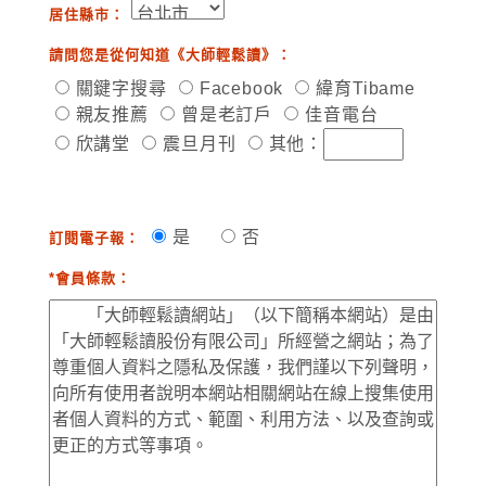
居住縣市：
請問您是從何知道《大師輕鬆讀》：
關鍵字搜尋
Facebook
緯育Tibame
親友推薦
曾是老訂戶
佳音電台
欣講堂
震旦月刊
其他：
是
否
訂閱電子報：
*會員條款：