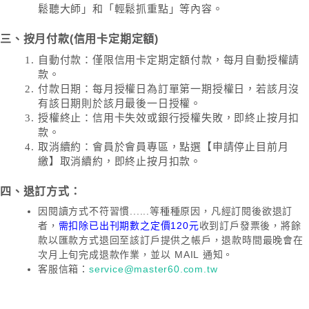
鬆聽大師」和「輕鬆抓重點」等內容。
三、按月付款(信用卡定期定額)
自動付款：僅限信用卡定期定額付款，每月自動授權請
款。
付款日期：每月授權日為訂單第一期授權日，若該月沒
有該日期則於該月最後一日授權。
授權終止：信用卡失效或銀行授權失敗，即終止按月扣
款。
取消續約：會員於會員專區，點選【申請停止目前月
繳】取消續約，即終止按月扣款。
四、退訂方式：
因閱讀方式不符習慣......等種種原因，凡經訂閱後欲退訂
者，
需扣除已出刊期數之定價120元
收到訂戶發票後，將餘
款以匯款方式退回至該訂戶提供之帳戶，退款時間最晚會在
次月上旬完成退款作業，並以 MAIL 通知。
客服信箱：
service@master60.com.tw