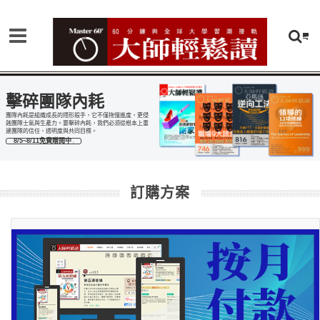
擊碎團隊內耗
團隊內耗是組織成長的隱形殺手，它不僅拖慢進度，更侵
蝕團隊士氣與生產力。要擊碎內耗，我們必須從根本上重
建團隊的信任、透明度與共同目標。
8/5~8/11免費贈閱中
訂購方案