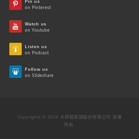
Pin us
on Pinterest
Watch us
on Youtube
Listen us
on Podcast
Follow us
on Slideshare
Copyrights © 2026 大師輕鬆讀股份有限公司 版權
所有.