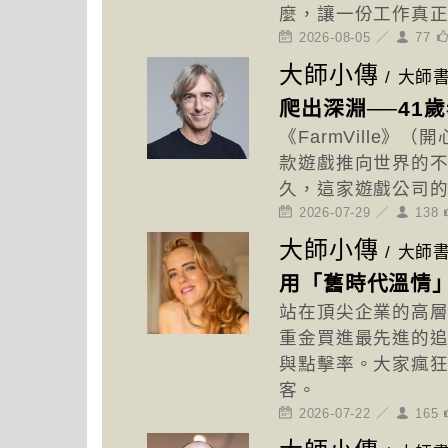
麼，讓一份工作真
2026-08-05 ／
77
大師小傳
/
大師
爬出深淵──41
《FarmVille
款遊戲推向世界的
久，這家遊戲公司
2026-07-29 ／
138
大師小傳
/
大師
用「舊時代溫情
站在頂尖企業的高
重金買進最先進的
與點擊率。大家瘋
客。
2026-07-22 ／
165