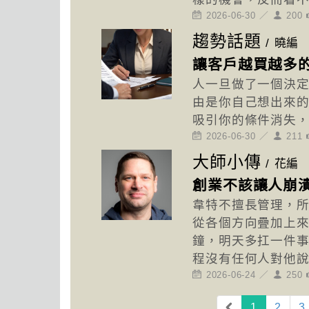
2026-06-30 ／
200
趨勢話題
/
曉編
讓客戶越買越多
人一旦做了一個決
由是你自己想出來
吸引你的條件消失
2026-06-30 ／
211
大師小傳
/
花編
創業不該讓人崩
韋特不擅長管理，
從各個方向疊加上來
鐘，明天多扛一件
程沒有任何人對他
2026-06-24 ／
250
(current)
1
2
3