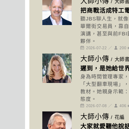
大師小傳
/
大師
把商戰活成特工電
聽JBS聊人生，就
華爾街交易員，靠自
演講，甚至與前FB
夥伴。
2026-07-22 ／
200
大師小傳
/
大師
遲到，是她給世
身為時間管理專家
「大型翻車現場」
教材。她親身示範
態度。
2026-07-08 ／
406
大師小傳
/
花編
大家就愛聽他說