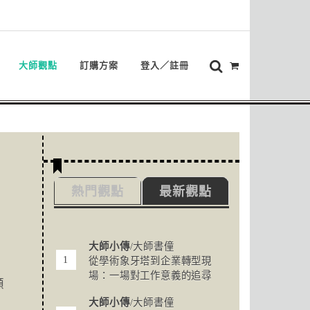
大師觀點
訂購方案
登入／註冊
熱門觀點
最新觀點
大師小傳
/大師書僮
從學術象牙塔到企業轉型現
場：一場對工作意義的追尋
顧
大師小傳
/大師書僮