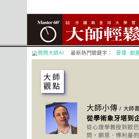
問問大師AI
最新熱門關鍵字：
管理
創
大師
觀點
大師小傳
/
大師
從學術象牙塔到
從心理學教授到歐巴
問，朗恩．傅利曼