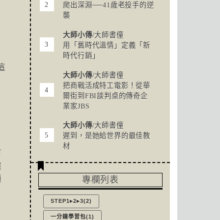
爬出深淵──41歲老投手的逆
襲
大師小傳
/大師書僮
用「舊時代溫情」定義「新
時代行銷」
這
大師小傳
/大師書僮
把商戰活成特工電影！從華
爾街到FBI談判桌的傳奇企
業家JBS
大師小傳
/大師書僮
遲到，是她給世界的最佳教
材
下
據
顧
專欄列表
STEP1▸2▸3(2)
一分鐘學習包(1)