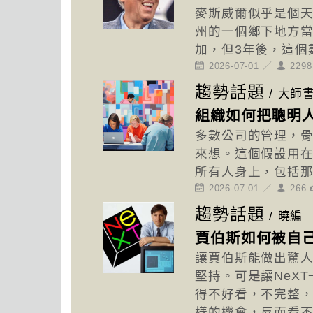
麥斯威爾似乎是個
州的一個鄉下地方當
加，但3年後，這個
2026-07-01 ／
229
趨勢話題
/
大師
組織如何把聰明
多數公司的管理，
來想。這個假設用
所有人身上，包括
2026-07-01 ／
266
趨勢話題
/
曉編
賈伯斯如何被自
讓賈伯斯能做出驚
堅持。可是讓NeX
得不好看，不完整
樣的機會，反而看