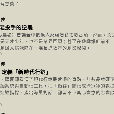
正有意義？
書僮
歲老投手的逆襲
》（開心農場）曾讓全球數億人廢寢忘食搶收番茄。然而，將
不是天才少年，也不是業界巨頭；甚至在遊戲爆紅前不
的創辦人還深陷在一場長達數年的創業深淵。
書僮
」定義「新時代行銷」
層，薩夏卻看清了現代行銷最荒謬的盲點。無數品牌砸
追蹤系統與自動化工具，把「顧客」簡化成冷冰冰的數
狂追逐指標，產出海量對話，卻留不下真心實意的忠實