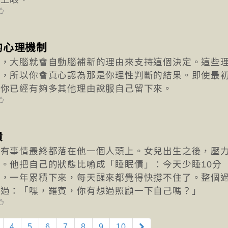
的心理機制
定，大腦就會自動腦補新的理由來支持這個決定。這些
的，所以你會真心認為那是你理性判斷的結果。即使最
，你已經有夠多其他理由說服自己留下來。
潰
所有事情最終都落在他一個人頭上。女兒出生之後，壓
。他把自己的狀態比喻成「睡眠債」：今天少睡10分
事，一年累積下來，每天醒來都覺得快撐不住了。整個
說過：「嘿，羅賓，你有想過照顧一下自己嗎？」
4
5
6
7
8
9
10