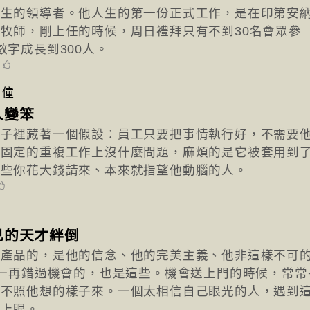
天生的領導者。他人生的第一份正式工作，是在印第安
牧師，剛上任的時候，周日禮拜只有不到30名會眾參
數字成長到300人。
8
書僮
人變笨
骨子裡藏著一個假設：員工只要把事情執行好，不需要
在固定的重複工作上沒什麼問題，麻煩的是它被套用到
那些你花大錢請來、本來就指望他動腦的人。
己的天才絆倒
人產品的，是他的信念、他的完美主義、他非這樣不可
T一再錯過機會的，也是這些。機會送上門的時候，常常
，不照他想的樣子來。一個太相信自己眼光的人，遇到
不上眼。