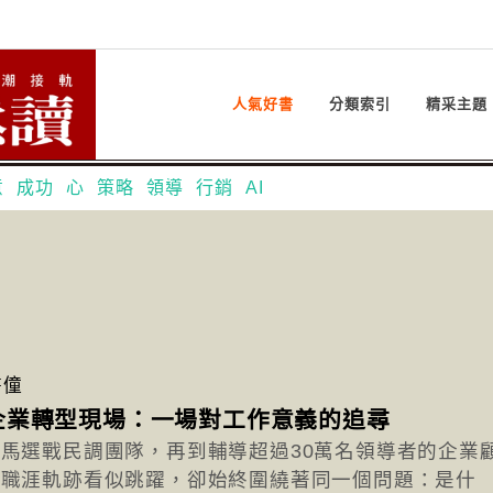
人氣好書
分類索引
精采主題
意
成功
心
策略
領導
行銷
AI
書僮
企業轉型現場：一場對工作意義的追尋
馬選戰民調團隊，再到輔導超過30萬名領導者的企業
的職涯軌跡看似跳躍，卻始終圍繞著同一個問題：是什