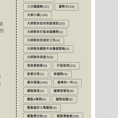
三分鐘圖解(21)
優勢力(15)
大師小傳(126)
過
部
大師教你如何突破現狀(22)
的
大師教你打造卓越團隊(1)
大師教你找到好工作(4)
大師教你網路平台賺錢策略(2)
大師教你表達力(5)
就是要創業(6)
打破迷思(21)
故事分享(1)
新趨勢(9)
的
書市掃描(105)
最棒的一年(1)
的
網路搜查(3)
編輯室報告(6)
觀點X案例(5)
趨勢話題(9)
輕鬆做好人際關係(5)
輕鬆學分析(2)
輕鬆學創新(29)