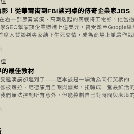
書僮
影！從華爾街到FBI談判桌的傳奇企業家JBS
像在看一部節奏緊湊、高潮迭起的商戰特工電影。他當
學SEO幫家族企業賺進上億美元，曾受邀至Google總
I首席人質談判專家結下生死交情，成為商場上並肩作戰
書僮
界的最佳教材
，受邀演講卻遲到了——這本該是一場淪為同行笑柄的
，卻被蘿拉．范德康用自嘲與幽默，扭轉成一堂最鮮活
：我們無法控制所有意外，但能控制自己對時間與處境
話