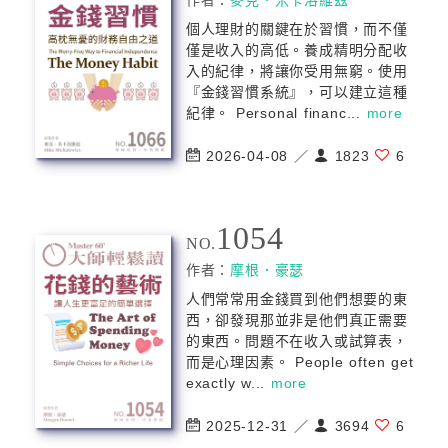
作者：
麥克．米卡洛維玆
個人理財的關鍵在於習慣，而不僅
僅是收入的高低。養成精明分配收
入的紀律，將讓你受用無窮。使用
『金錢習慣系統』，可以建立這種
紀律。 Personal financ...
more
2026-04-08 ／
1823
6
1054
NO.
作者：
摩根．豪瑟
人們常常用金錢買到他們想要的東
西，卻發現那並非是他們真正需要
的東西。問題不在收入或試算表，
而是心理因素。 People often get
exactly w...
more
2025-12-31 ／
3694
6