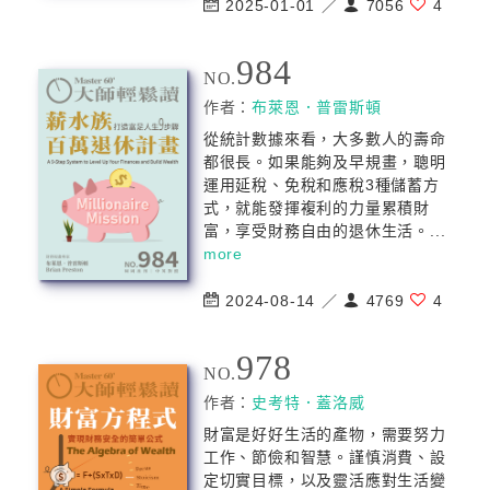
2025-01-01 ／
7056
4
984
NO.
作者：
布萊恩．普雷斯頓
從統計數據來看，大多數人的壽命
都很長。如果能夠及早規畫，聰明
運用延稅、免稅和應稅3種儲蓄方
式，就能發揮複利的力量累積財
富，享受財務自由的退休生活。...
more
2024-08-14 ／
4769
4
978
NO.
作者：
史考特．蓋洛威
財富是好好生活的產物，需要努力
工作、節儉和智慧。謹慎消費、設
定切實目標，以及靈活應對生活變