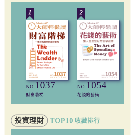
1
2
3
1037
1054
NO.
NO.
NO
財富階梯
花錢的藝術
小
投資理財
TOP10
收藏排行