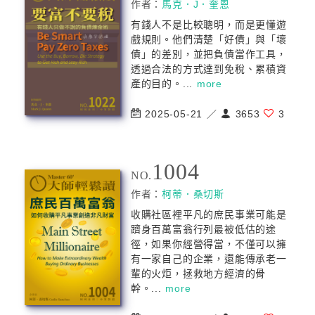
作者：
馬克．J．奎恩
有錢人不是比較聰明，而是更懂遊
戲規則。他們清楚「好債」與「壞
債」的差別，並把負債當作工具，
透過合法的方式達到免稅、累積資
產的目的。...
more
2025-05-21 ／
3653
3
1004
NO.
作者：
柯蒂．桑切斯
收購社區裡平凡的庶民事業可能是
躋身百萬富翁行列最被低估的途
徑，如果你經營得當，不僅可以擁
有一家自己的企業，還能傳承老一
輩的火炬，拯救地方經濟的骨
幹。...
more