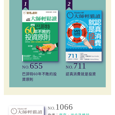
1
2
3
655
711
NO.
NO.
NO
巴菲特60年不敗的投
認真消費就是投資
知
資原則
畫
1066
NO.