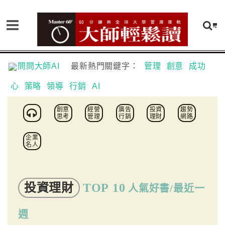
問問大師AI
最新熱門關鍵字：
管理
創意
成功
心
策略
領導
行銷
AI
創意
經營
廣告
投資
趨勢
思考
管理
行銷
理財
網路
企業
名人
投資理財
TOP 10
人氣好書/最近一
週