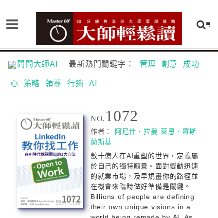
問問大師AI
最新熱門關鍵字：
管理
創意
成功
心
策略
領導
行銷
AI
1072
NO.
作者：
阿尼什．拉曼
萊恩．羅斯
蘭斯基
數十億人在AI重塑的世界，定義屬
於自己的獨特願景。面對變動迅速
的就業市場，及早規畫你的路徑並
在機會來臨時做好準備是關鍵。
Billions of people are defining
their own unique visions in a
world being remade by AI. As