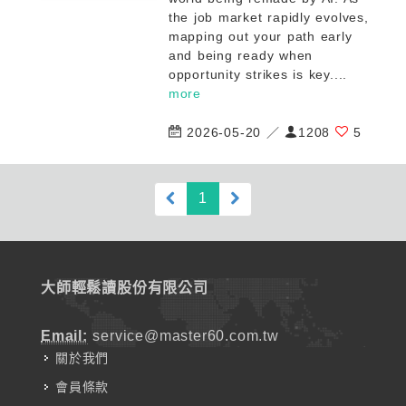
the job market rapidly evolves,
mapping out your path early
and being ready when
opportunity strikes is key....
more
2026-05-20 ／
1208
5
(current)
1
大師輕鬆讀股份有限公司
Email:
service@master60.com.tw
關於我們
會員條款