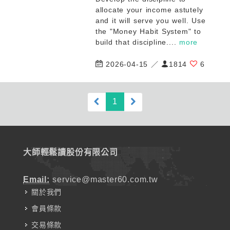
allocate your income astutely
and it will serve you well. Use
the "Money Habit System" to
build that discipline....
more
2026-04-15 ／
1814
6
(current)
1
大師輕鬆讀股份有限公司
Email:
service@master60.com.tw
關於我們
會員條款
交易條款