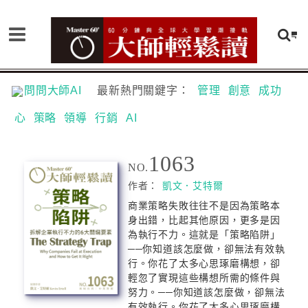
問問大師AI
最新熱門關鍵字：
管理
創意
成功
心
策略
領導
行銷
AI
1063
NO.
作者：
凱文．艾特爾
商業策略失敗往往不是因為策略本
身出錯，比起其他原因，更多是因
為執行不力。這就是「策略陷阱」
──你知道該怎麼做，卻無法有效執
行。你花了太多心思琢磨構想，卻
輕忽了實現這些構想所需的條件與
努力。──你知道該怎麼做，卻無法
有效執行。你花了太多心思琢磨構