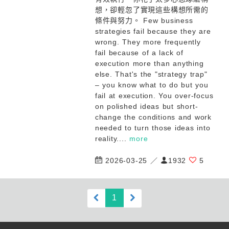
想，卻輕忽了實現這些構想所需的
條件與努力。 Few business
strategies fail because they are
wrong. They more frequently
fail because of a lack of
execution more than anything
else. That's the "strategy trap"
– you know what to do but you
fail at execution. You over-focus
on polished ideas but short-
change the conditions and work
needed to turn those ideas into
reality....
more
2026-03-25 ／
1932
5
(current)
1