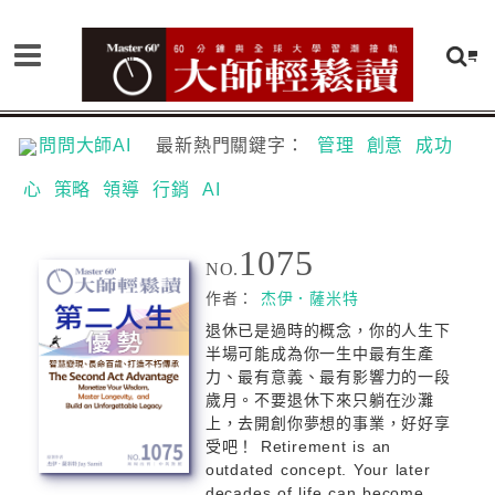
問問大師AI
最新熱門關鍵字：
管理
創意
成功
心
策略
領導
行銷
AI
1075
NO.
作者：
杰伊．薩米特
退休已是過時的概念，你的人生下
半場可能成為你一生中最有生產
力、最有意義、最有影響力的一段
歲月。不要退休下來只躺在沙灘
上，去開創你夢想的事業，好好享
受吧！ Retirement is an
outdated concept. Your later
decades of life can become