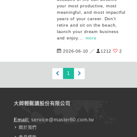
your most productive, most
meaningful, and most impactful
years of your career. Don't
retire and sit on the beach,
launch your dream business
and enjoy....
more
2026-06-10 ／
1212
2
(current)
1
大師輕鬆讀股份有限公司
Email:
service@master60.com.tw
關於我們