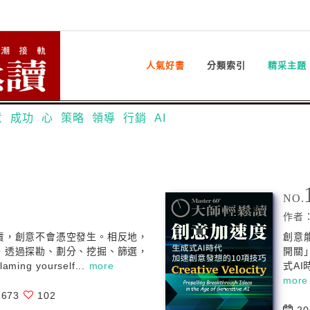
人氣好書
分類索引
精采主題
意
成功
心
策略
領導
行銷
AI
NO.
作者
責，創意不會憑空發生。相反地，
創意
，透過探勘、劃分、挖掘、篩選，
開關
ing yourself...
more
式A
more
673
102