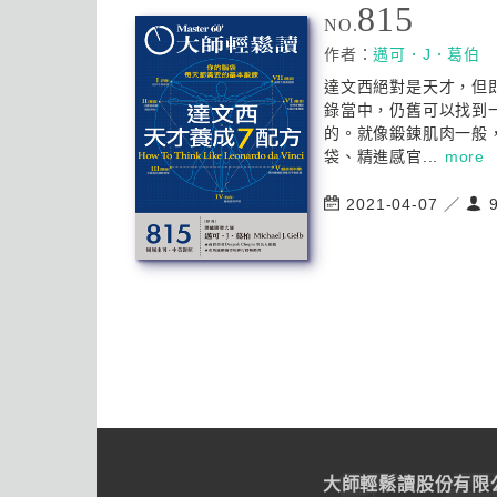
815
NO.
作者：
邁可．J．葛伯
達文西絕對是天才，但
錄當中，仍舊可以找到
的。就像鍛鍊肌肉一般
袋、精進感官...
more
2021-04-07 ／
9
大師輕鬆讀股份有限