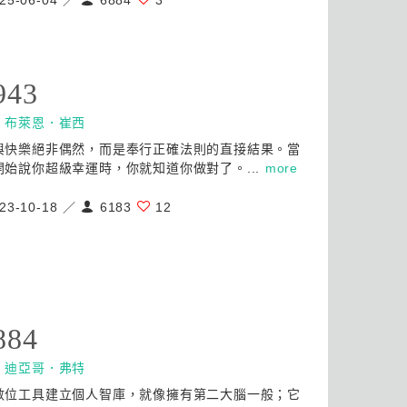
25-06-04 ／
6884
3
943
：
布萊恩．崔西
與快樂絕非偶然，而是奉行正確法則的直接結果。當
開始說你超級幸運時，你就知道你做對了。...
more
23-10-18 ／
6183
12
884
：
迪亞哥．弗特
數位工具建立個人智庫，就像擁有第二大腦一般；它