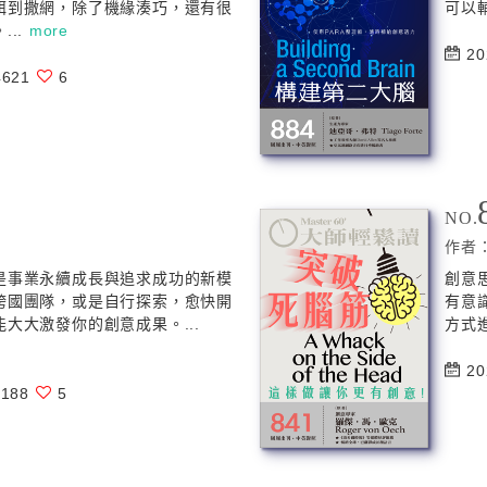
餌到撒網，除了機緣湊巧，還有很
可以
...
more
20
621
6
NO.
作者
是事業永續成長與追求成功的新模
創意
跨國團隊，或是自行探索，愈快開
有意
大大激發你的創意成果。...
方式進
20
188
5