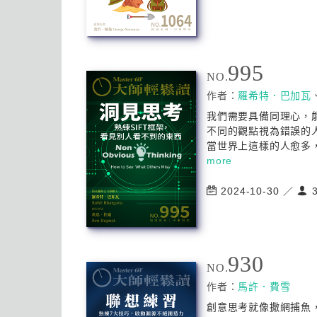
995
NO.
作者：
羅希特．巴加瓦
我們需要具備同理心，
不同的觀點視為錯誤的
當世界上這樣的人愈多，
more
2024-10-30 ／
3
930
NO.
作者：
馬許．費雪
創意思考就像撒網捕魚