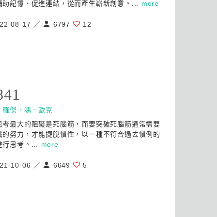
輔助記憶、促進連結，從而產生嶄新創意。...
more
22-08-17 ／
6797
12
841
：
羅傑．馮．歐克
思考最大的阻礙是死腦筋，而要突破死腦筋通常需要
識的努力，才能擺脫慣性，以一種不符合過去慣例的
行思考。...
more
21-10-06 ／
6649
5