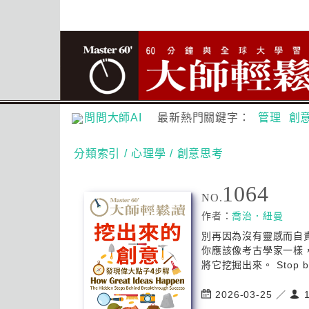
問問大師AI
最新熱門關鍵字：
管理
創
分類索引
/ 心理學
/ 創意思考
1064
NO.
作者：
喬治．紐曼
別再因為沒有靈感而自
你應該像考古學家一樣
將它挖掘出來。 Stop blam
2026-03-25 ／
1