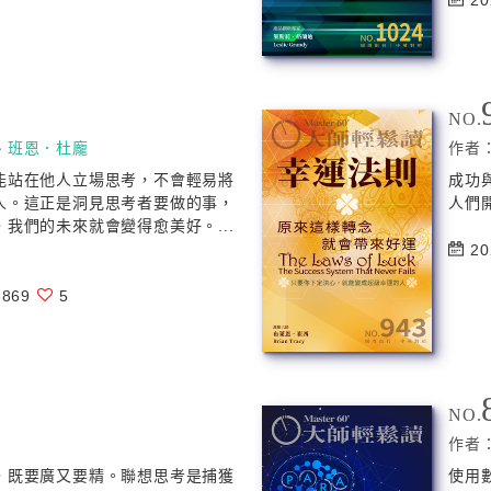
20
NO.
、
班恩．杜龐
作者
能站在他人立場思考，不會輕易將
成功
人。這正是洞見思考者要做的事，
人們
我們的未來就會變得愈美好。...
20
869
5
NO.
作者
，既要廣又要精。聯想思考是捕獲
使用