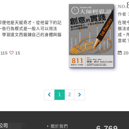
NO.
作者
即便他是天縱奇才，從他留下的記
在現
一些行為模式是一般人可以效法
做法
，學習達文西鍛鍊自己的身體與腦
成。
意呢？
115
15
20
(current)
1
2
公司
關於我們
7,787