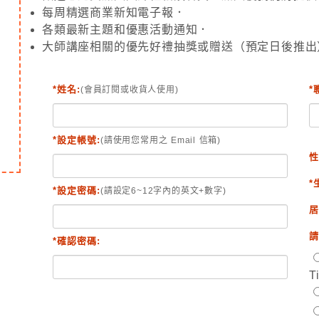
每周精選商業新知電子報．
各類最新主題和優惠活動通知．
大師講座相關的優先好禮抽獎或贈送（預定日後推出
*姓名:
*
(會員訂閱或收貨人使用)
*設定帳號:
(請使用您常用之 Email 信箱)
性
*
*設定密碼:
(請設定6~12字內的英文+數字)
居
請
*確認密碼:
T