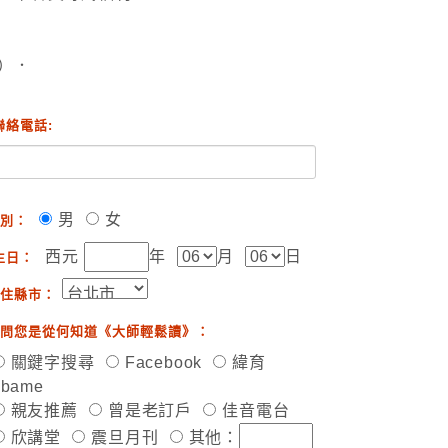
）．
聯絡電話:
男
女
別：
西元
年
月
日
生日：
住縣市：
問您是從何知道《大師輕鬆讀》：
關鍵字搜尋
Facebook
緯育
ibame
親友推薦
曾是老訂戶
佳音電台
欣講堂
震旦月刊
其他：