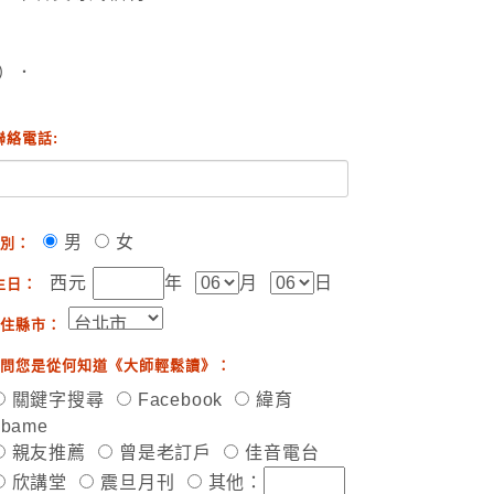
）．
聯絡電話:
男
女
別：
西元
年
月
日
生日：
住縣市：
問您是從何知道《大師輕鬆讀》：
關鍵字搜尋
Facebook
緯育
ibame
親友推薦
曾是老訂戶
佳音電台
欣講堂
震旦月刊
其他：