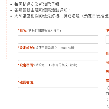
每周精選商業新知電子報．
各類最新主題和優惠活動通知．
大師講座相關的優先好禮抽獎或贈送（預定日後推出
*姓名:
*
(會員訂閱或收貨人使用)
*設定帳號:
(請使用您常用之 Email 信箱)
性
*
*設定密碼:
(請設定6~12字內的英文+數字)
居
請
*確認密碼:
T